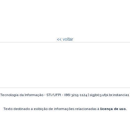
<< voltar
ecnologia da Informação - STI/UFPI - (86) 3215-1124 | sigjb03.ufpi.br.instancia1
Texto destinado a exibição de informações relacionadas à
licença de uso.