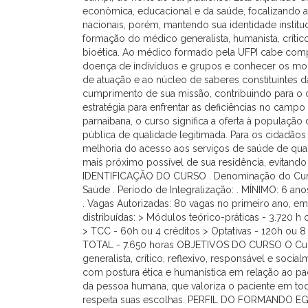
econômica, educacional e da saúde, focalizando as
nacionais, porém, mantendo sua identidade institu
formação do médico generalista, humanista, crítico
bioética. Ao médico formado pela UFPI cabe com
doença de indivíduos e grupos e conhecer os mo
de atuação e ao núcleo de saberes constituintes da 
cumprimento de sua missão, contribuindo para o
estratégia para enfrentar as deficiências no camp
parnaibana, o curso significa a oferta à população 
pública de qualidade legitimada. Para os cidadãos
melhoria do acesso aos serviços de saúde de qual
mais próximo possível de sua residência, evitando 
IDENTIFICAÇÃO DO CURSO . Denominação do Curso 
Saúde . Período de Integralização: . MÍNIMO: 6 anos
. Vagas Autorizadas: 80 vagas no primeiro ano, em 
distribuídas: > Módulos teórico-práticas - 3.720 
> TCC - 60h ou 4 créditos > Optativas - 120h ou 8 
TOTAL - 7.650 horas OBJETIVOS DO CURSO O Cur
generalista, crítico, reflexivo, responsável e so
com postura ética e humanística em relação ao pac
da pessoa humana, que valoriza o paciente em todos
respeita suas escolhas. PERFIL DO FORMANDO E