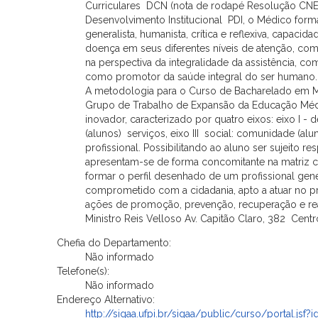
Curriculares  DCN (nota de rodapé Resolução CN
Desenvolvimento Institucional  PDI, o Médico form
generalista, humanista, crítica e reflexiva, capaci
doença em seus diferentes níveis de atenção, com
na perspectiva da integralidade da assistência, 
como promotor da saúde integral do ser hum
A metodologia para o Curso de Bacharelado em M
Grupo de Trabalho de Expansão da Educação Méd
inovador, caracterizado por quatro eixos: eixo I - de
(alunos)  serviços, eixo III  social: comunidade (al
profissional. Possibilitando ao aluno ser sujeito 
apresentam-se de forma concomitante na matriz cu
formar o perfil desenhado de um profissional gener
comprometido com a cidadania, apto a atuar no p
ações de promoção, prevenção, recuperação e rea
Ministro Reis Velloso Av. Capitão Claro, 382  Cen
Chefia do Departamento:
Não informado
Telefone(s):
Não informado
Endereço Alternativo:
http://sigaa.ufpi.br/sigaa/public/curso/portal.jsf