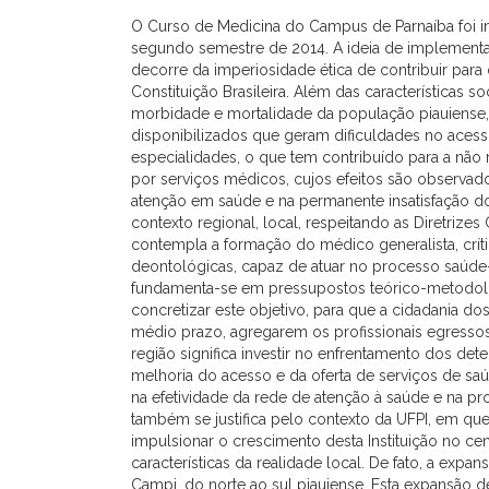
O Curso de Medicina do Campus de Parnaíba foi in
segundo semestre de 2014. A ideia de implementa
decorre da imperiosidade ética de contribuir para
Constituição Brasileira. Além das características
morbidade e mortalidade da população piauiense
disponibilizados que geram dificuldades no acesso
especialidades, o que tem contribuído para a nã
por serviços médicos, cujos efeitos são observad
atenção em saúde e na permanente insatisfação do
contexto regional, local, respeitando as Diretriz
contempla a formação do médico generalista, críti
deontológicas, capaz de atuar no processo saúde-do
fundamenta-se em pressupostos teórico-metodoló
concretizar este objetivo, para que a cidadania d
médio prazo, agregarem os profissionais egress
região significa investir no enfrentamento dos d
melhoria do acesso e da oferta de serviços de saú
na efetividade da rede de atenção à saúde e na p
também se justifica pelo contexto da UFPI, em que a
impulsionar o crescimento desta Instituição no ce
características da realidade local. De fato, a exp
Campi, do norte ao sul piauiense. Esta expansão d