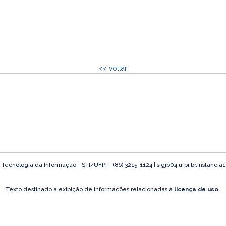
<< voltar
ecnologia da Informação - STI/UFPI - (86) 3215-1124 | sigjb04.ufpi.br.instancia
Texto destinado a exibição de informações relacionadas à
licença de uso.