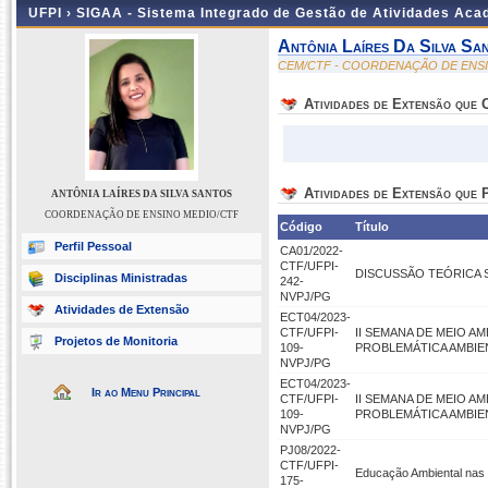
UFPI ›
SIGAA - Sistema Integrado de Gestão de Atividades Ac
Antônia Laíres Da Silva Sa
CEM/CTF - COORDENAÇÃO DE ENS
Atividades de Extensão que
Atividades de Extensão que P
ANTÔNIA LAÍRES DA SILVA SANTOS
COORDENAÇÃO DE ENSINO MEDIO/CTF
Código
Título
Perfil Pessoal
CA01/2022-
CTF/UFPI-
DISCUSSÃO TEÓRICA 
Disciplinas Ministradas
242-
NVPJ/PG
Atividades de Extensão
ECT04/2023-
CTF/UFPI-
II SEMANA DE MEIO A
Projetos de Monitoria
109-
PROBLEMÁTICA AMBIE
NVPJ/PG
ECT04/2023-
Ir ao Menu Principal
CTF/UFPI-
II SEMANA DE MEIO A
109-
PROBLEMÁTICA AMBIE
NVPJ/PG
PJ08/2022-
CTF/UFPI-
Educação Ambiental nas 
175-