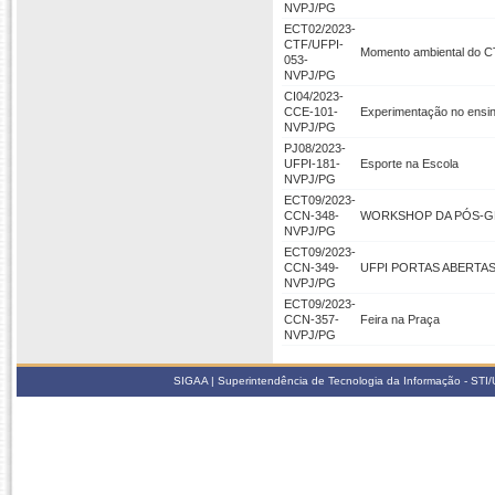
NVPJ/PG
ECT02/2023-
CTF/UFPI-
Momento ambiental do 
053-
NVPJ/PG
CI04/2023-
CCE-101-
Experimentação no ensin
NVPJ/PG
PJ08/2023-
UFPI-181-
Esporte na Escola
NVPJ/PG
ECT09/2023-
CCN-348-
WORKSHOP DA PÓS-G
NVPJ/PG
ECT09/2023-
CCN-349-
UFPI PORTAS ABERTA
NVPJ/PG
ECT09/2023-
CCN-357-
Feira na Praça
NVPJ/PG
SIGAA | Superintendência de Tecnologia da Informação - STI/UF