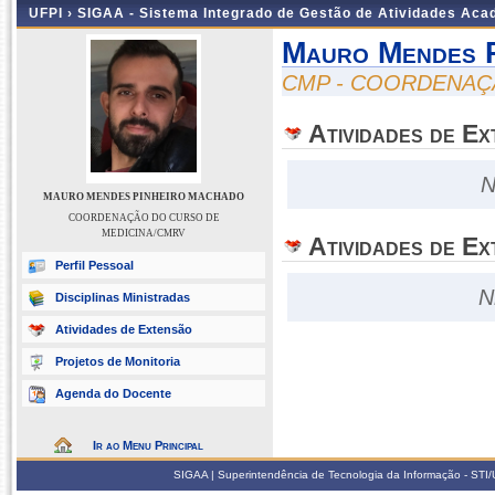
UFPI ›
SIGAA - Sistema Integrado de Gestão de Atividades Ac
Mauro Mendes P
CMP - COORDENAÇ
Atividades de E
N
MAURO MENDES PINHEIRO MACHADO
COORDENAÇÃO DO CURSO DE
MEDICINA/CMRV
Atividades de Ex
Perfil Pessoal
N
Disciplinas Ministradas
Atividades de Extensão
Projetos de Monitoria
Agenda do Docente
Ir ao Menu Principal
SIGAA | Superintendência de Tecnologia da Informação - STI/UF