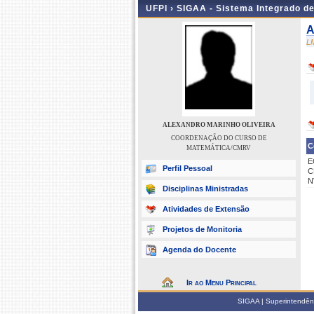
UFPI ›
SIGAA - Sistema Integrado d
A
L
ALEXANDRO MARINHO OLIVEIRA
COORDENAÇÃO DO CURSO DE
C
MATEMÁTICA/CMRV
E
Perfil Pessoal
C
N
Disciplinas Ministradas
Atividades de Extensão
Projetos de Monitoria
Agenda do Docente
Ir ao Menu Principal
SIGAA | Superintendênci