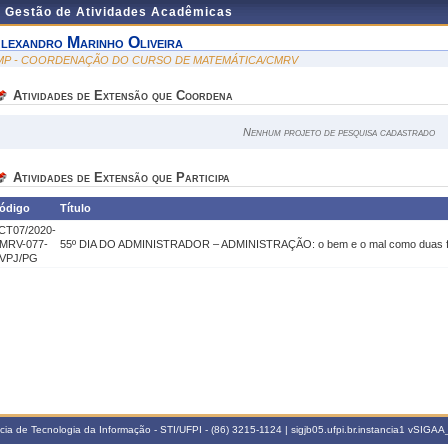
e Gestão de Atividades Acadêmicas
lexandro Marinho Oliveira
MP - COORDENAÇÃO DO CURSO DE MATEMÁTICA/CMRV
Atividades de Extensão que Coordena
Nenhum projeto de pesquisa cadastrado
Atividades de Extensão que Participa
ódigo
Título
CT07/2020-
MRV-077-
55º DIA DO ADMINISTRADOR – ADMINISTRAÇÃO: o bem e o mal como duas 
VPJ/PG
a de Tecnologia da Informação - STI/UFPI - (86) 3215-1124 | sigjb05.ufpi.br.instancia1
vSIGAA_