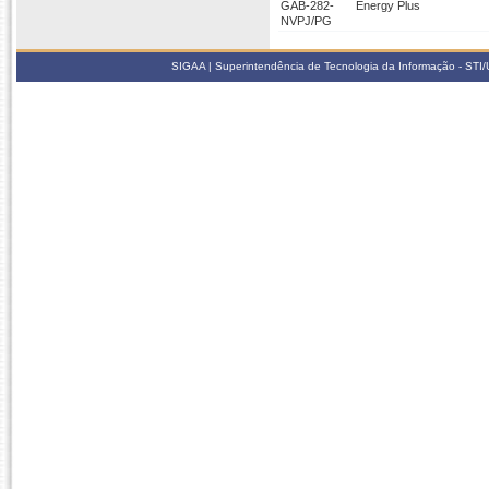
GAB-282-
Energy Plus
NVPJ/PG
SIGAA | Superintendência de Tecnologia da Informação - STI/UF