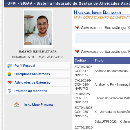
UFPI ›
SIGAA - Sistema Integrado de Gestão de Atividades Ac
Halyson Irene Baltazar
MAT - DEPARTAMENTO DE MATEMÁT
Atividades de Extensão que
Atividades de Extensão que P
HALYSON IRENE BALTAZAR
DEPARTAMENTO DE MATEMÁTICA/CCN
Código
Título
Perfil Pessoal
ECT06/2026-
CCN-317-
Semana da Matemática 20
Disciplinas Ministradas
NVPJ/PG
CA11/2026-
Atividades de Extensão
CCN-010-
Análise no Rn - Integraç
NVPJ/PG
Projetos de Monitoria
PJ10/2025-
CCN-351-
Escola de Verão em Mat
NVPJ/PG
Ir ao Menu Principal
ECT04/2025-
CCN-230-
XIII Jornada de Matemát
NVPJ/PG
JMatUFPI 2023 - XI Jor
ECT07/2023-