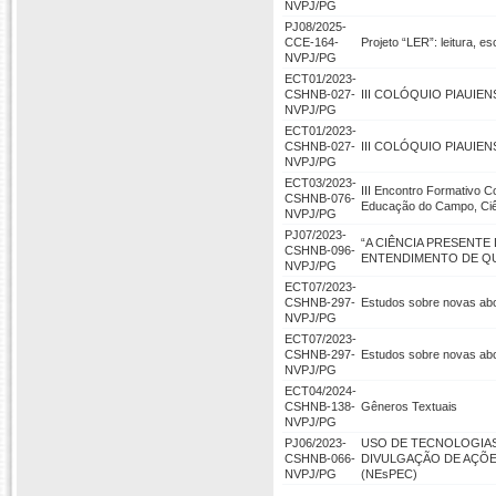
NVPJ/PG
PJ08/2025-
CCE-164-
Projeto “LER”: leitura, e
NVPJ/PG
ECT01/2023-
CSHNB-027-
III COLÓQUIO PIAUIEN
NVPJ/PG
ECT01/2023-
CSHNB-027-
III COLÓQUIO PIAUIEN
NVPJ/PG
ECT03/2023-
III Encontro Formativo 
CSHNB-076-
Educação do Campo, Ciê
NVPJ/PG
PJ07/2023-
“A CIÊNCIA PRESENTE 
CSHNB-096-
ENTENDIMENTO DE Q
NVPJ/PG
ECT07/2023-
CSHNB-297-
Estudos sobre novas abo
NVPJ/PG
ECT07/2023-
CSHNB-297-
Estudos sobre novas abo
NVPJ/PG
ECT04/2024-
CSHNB-138-
Gêneros Textuais
NVPJ/PG
PJ06/2023-
USO DE TECNOLOGIAS
CSHNB-066-
DIVULGAÇÃO DE AÇÕE
NVPJ/PG
(NEsPEC)