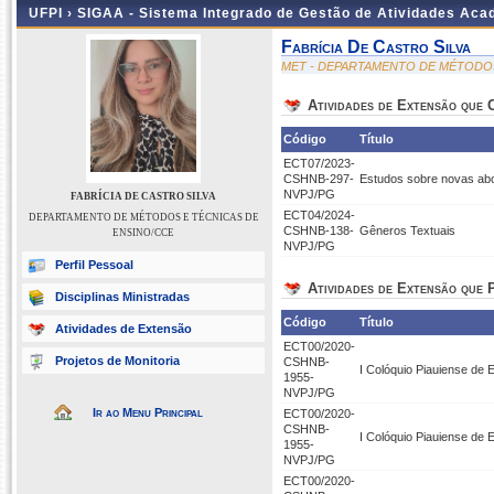
UFPI ›
SIGAA - Sistema Integrado de Gestão de Atividades Ac
Fabrícia De Castro Silva
MET - DEPARTAMENTO DE MÉTODOS
Atividades de Extensão que
Código
Título
ECT07/2023-
CSHNB-297-
Estudos sobre novas abo
NVPJ/PG
FABRÍCIA DE CASTRO SILVA
ECT04/2024-
DEPARTAMENTO DE MÉTODOS E TÉCNICAS DE
CSHNB-138-
Gêneros Textuais
ENSINO/CCE
NVPJ/PG
Perfil Pessoal
Atividades de Extensão que P
Disciplinas Ministradas
Código
Título
Atividades de Extensão
ECT00/2020-
Projetos de Monitoria
CSHNB-
I Colóquio Piauiense de 
1955-
NVPJ/PG
Ir ao Menu Principal
ECT00/2020-
CSHNB-
I Colóquio Piauiense de 
1955-
NVPJ/PG
ECT00/2020-