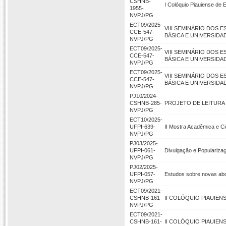
CSHNB-
I Colóquio Piauiense de 
1955-
NVPJ/PG
ECT09/2025-
VIII SEMINÁRIO DOS
CCE-547-
BÁSICA E UNIVERSID
NVPJ/PG
ECT09/2025-
VIII SEMINÁRIO DOS
CCE-547-
BÁSICA E UNIVERSID
NVPJ/PG
ECT09/2025-
VIII SEMINÁRIO DOS
CCE-547-
BÁSICA E UNIVERSID
NVPJ/PG
PJ10/2024-
CSHNB-285-
PROJETO DE LEITURA 
NVPJ/PG
ECT10/2025-
UFPI-639-
II Mostra Acadêmica e Ci
NVPJ/PG
PJ03/2025-
UFPI-061-
Divulgação e Popularizaç
NVPJ/PG
PJ02/2025-
UFPI-057-
Estudos sobre novas abo
NVPJ/PG
ECT09/2021-
CSHNB-161-
II COLÓQUIO PIAUIEN
NVPJ/PG
ECT09/2021-
CSHNB-161-
II COLÓQUIO PIAUIEN