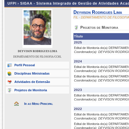
UFPI ›
SIGAA - Sistema Integrado de Gestão de Atividades Ac
Deyvison Rodrigues Lima
FIL - DEPARTAMENTO DE FILOSOFI
Projetos de Monitoria
Título
2025
Edital de Monitoria do(a) DEPARTAM
DEYVISON RODRIGUES LIMA
Coordenador(a): DEYVISON RODRIG
DEPARTAMENTO DE FILOSOFIA/CCHL
2024
Perfil Pessoal
Edital de Monitoria do(a) DEPARTAM
Coordenador(a): DEYVISON RODRIG
Disciplinas Ministradas
Edital de Monitoria do(a) DEPARTAM
Coordenador(a): DEYVISON RODRIG
Atividades de Extensão
2023
Projetos de Monitoria
Edital de Monitoria do(a) DEPARTAM
Coordenador(a): DEYVISON RODRIG
Ir ao Menu Principal
2022
Edital de Monitoria do(a) DEPARTAM
Coordenador(a): DEYVISON RODRIG
Edital de Monitoria do(a) DEPARTAM
Coordenador(a): DEYVISON RODRIG