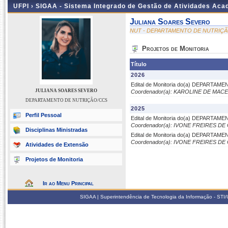
UFPI ›
SIGAA - Sistema Integrado de Gestão de Atividades Ac
Juliana Soares Severo
NUT - DEPARTAMENTO DE NUTRIÇ
Projetos de Monitoria
Título
2026
Edital de Monitoria do(a) DEPARTA
JULIANA SOARES SEVERO
Coordenador(a): KAROLINE DE MA
DEPARTAMENTO DE NUTRIÇÃO/CCS
2025
Perfil Pessoal
Edital de Monitoria do(a) DEPARTA
Coordenador(a): IVONE FREIRES D
Disciplinas Ministradas
Edital de Monitoria do(a) DEPARTA
Coordenador(a): IVONE FREIRES D
Atividades de Extensão
Projetos de Monitoria
Ir ao Menu Principal
SIGAA | Superintendência de Tecnologia da Informação - STI/UF