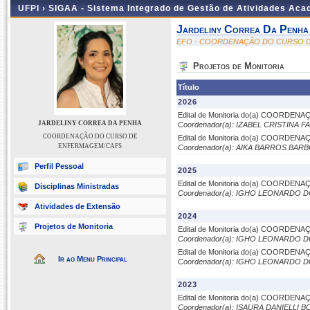
UFPI ›
SIGAA - Sistema Integrado de Gestão de Atividades Ac
Jardeliny Correa Da Penha
EFO - COORDENAÇÃO DO CURSO 
Projetos de Monitoria
Título
2026
Edital de Monitoria do(a) COORD
JARDELINY CORREA DA PENHA
Coordenador(a): IZABEL CRISTINA
COORDENAÇÃO DO CURSO DE
Edital de Monitoria do(a) COORD
ENFERMAGEM/CAFS
Coordenador(a): AIKA BARROS BAR
Perfil Pessoal
2025
Edital de Monitoria do(a) COORD
Disciplinas Ministradas
Coordenador(a): IGHO LEONARDO
Atividades de Extensão
2024
Projetos de Monitoria
Edital de Monitoria do(a) COORD
Coordenador(a): IGHO LEONARDO
Edital de Monitoria do(a) COORD
Ir ao Menu Principal
Coordenador(a): IGHO LEONARDO
2023
Edital de Monitoria do(a) COORD
Coordenador(a): ISAURA DANIELLI