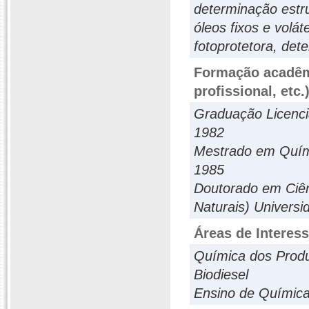
determinação estru
óleos fixos e volát
fotoprotetora, dete
Formação acadêmi
profissional, etc.
Graduação Licenci
1982
Mestrado em Quími
1985
Doutorado em Ciên
Naturais) Univers
Áreas de Interes
Química dos Produ
Biodiesel
Ensino de Químic