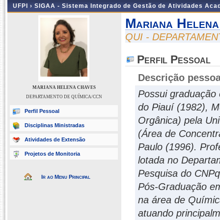
UFPI ›
SIGAA - Sistema Integrado de Gestão de Atividades Ac
Mariana Helena
QUI - DEPARTAMEN
Perfil Pessoal
Descrição pessoa
MARIANA HELENA CHAVES
Possui graduação 
DEPARTAMENTO DE QUÍMICA/CCN
do Piauí (1982), 
Perfil Pessoal
Orgânica) pela Uni
Disciplinas Ministradas
(Área de Concentr
Atividades de Extensão
Paulo (1996). Prof
Projetos de Monitoria
lotada no Departa
Pesquisa do CNPq 
Ir ao Menu Principal
Pós-Graduação em
na área de Químic
atuando principal