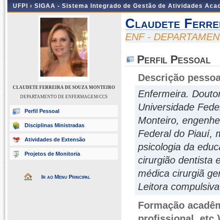
UFPI ›
SIGAA - Sistema Integrado de Gestão de Atividades Ac
Claudete Ferre
ENF - DEPARTAME
Perfil Pessoal
Descrição pessoa
CLAUDETE FERREIRA DE SOUZA MONTEIRO
Enfermeira. Douto
DEPARTAMENTO DE ENFERMAGEM/CCS
Universidade Feder
Perfil Pessoal
Monteiro, engenhei
Disciplinas Ministradas
Federal do Piauí, 
Atividades de Extensão
psicologia da edu
Projetos de Monitoria
cirurgião dentista
médica cirurgiã ge
Ir ao Menu Principal
Leitora compulsiva 
Formação acadêmi
profissional, etc.