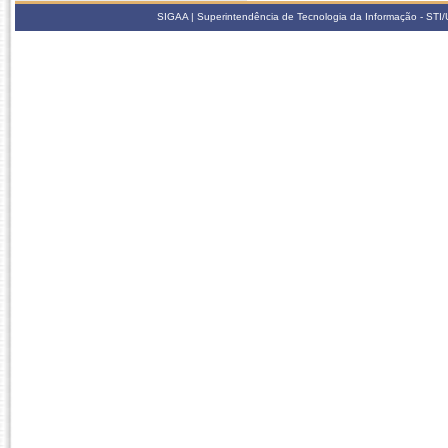
SIGAA | Superintendência de Tecnologia da Informação - STI/UF