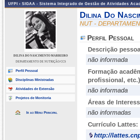
UFPI ›
SIGAA - Sistema Integrado de Gestão de Atividades Ac
Dilina Do Nasc
NUT - DEPARTAMEN
Perfil Pessoal
Descrição pessoa
DILINA DO NASCIMENTO MARREIRO
não informada
DEPARTAMENTO DE NUTRIÇÃO/CCS
Formação acadêmi
Perfil Pessoal
profissional, etc.
Disciplinas Ministradas
Atividades de Extensão
não informada
Projetos de Monitoria
Áreas de Interes
não informadas
Ir ao Menu Principal
Currículo Lattes:
http://lattes.c