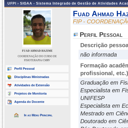
UFPI ›
SIGAA - Sistema Integrado de Gestão de Atividades Ac
Fuad Ahmad Haz
FIP - COORDENAÇÃ
Perfil Pessoal
Descrição pessoa
FUAD AHMAD HAZIME
não informada
COORDENAÇÃO DO CURSO DE
FISIOTERAPIA/CMRV
Formação acadêmi
Perfil Pessoal
profissional, etc.
Disciplinas Ministradas
Graduação em Fisi
Atividades de Extensão
Especialista em Fi
Projetos de Monitoria
UNIFESP
Agenda do Docente
Especialista em 
Mestrado em Ciên
Ir ao Menu Principal
Doutorado em Ciên