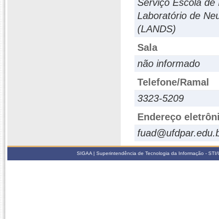
Serviço Escola de 
Laboratório de N
(LANDS)
Sala
não informado
Telefone/Ramal
3323-5209
Endereço eletrôn
fuad@ufdpar.edu.
SIGAA | Superintendência de Tecnologia da Informação - STI/UF