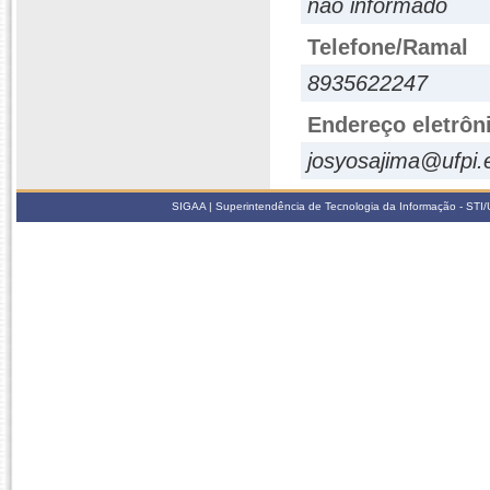
não informado
Telefone/Ramal
8935622247
Endereço eletrôn
josyosajima@ufpi.
SIGAA | Superintendência de Tecnologia da Informação - STI/UF