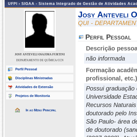
UFPI ›
SIGAA - Sistema Integrado de Gestão de Atividades Ac
Josy Anteveli O
QUI - DEPARTAMEN
Perfil Pessoal
Descrição pessoa
JOSY ANTEVELI OSAJIMA FURTINI
não informada
DEPARTAMENTO DE QUÍMICA/CCN
Formação acadêmi
Perfil Pessoal
profissional, etc.
Disciplinas Ministradas
Atividades de Extensão
Possui graduação 
Universidade Esta
Projetos de Monitoria
Recursos Naturais 
Ir ao Menu Principal
doutorado pelo Ins
São Paulo- área d
de doutorado (sand