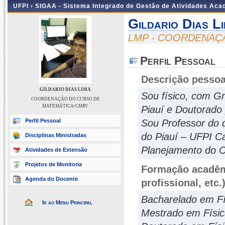
UFPI ›
SIGAA - Sistema Integrado de Gestão de Atividades Ac
Gildario Dias L
LMP - COORDENAÇ
Perfil Pessoal
Descrição pessoa
GILDARIO DIAS LIMA
Sou físico, com G
COORDENAÇÃO DO CURSO DE
MATEMÁTICA/CMRV
Piauí e Doutorado 
Perfil Pessoal
Sou Professor do 
do Piauí – UFPI C
Disciplinas Ministradas
Planejamento do 
Atividades de Extensão
Projetos de Monitoria
Formação acadêmi
Agenda do Docente
profissional, etc.
Bacharelado em Fís
Ir ao Menu Principal
Mestrado em Física