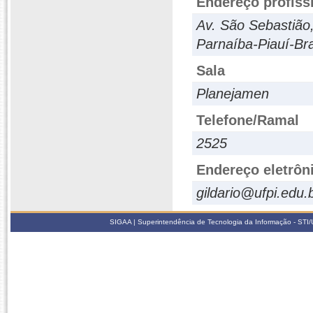
Endereço profiss
Av. São Sebastião
Parnaíba-Piauí-Bra
Sala
Planejamen
Telefone/Ramal
2525
Endereço eletrôn
gildario@ufpi.edu.
SIGAA | Superintendência de Tecnologia da Informação - STI/UF