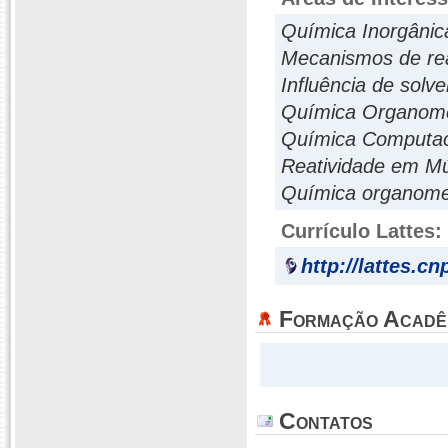
Química Inorgânic
Mecanismos de rea
Influência de solv
Química Organome
Química Computac
Reatividade em Mú
Química organomet
Currículo Lattes:
http://lattes.c
Formação Acadê
Contatos