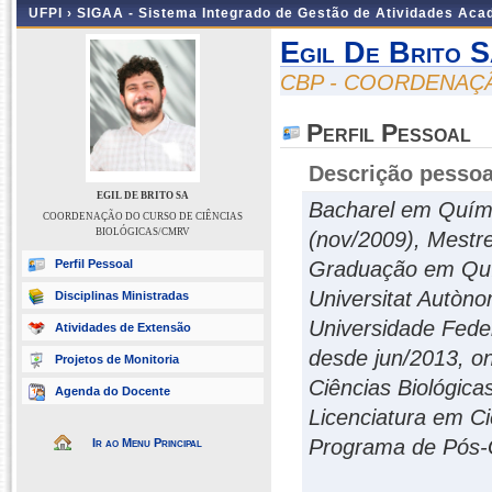
UFPI ›
SIGAA - Sistema Integrado de Gestão de Atividades Ac
Egil De Brito S
CBP - COORDENAÇ
Perfil Pessoal
Descrição pessoa
EGIL DE BRITO SA
Bacharel em Quími
COORDENAÇÃO DO CURSO DE CIÊNCIAS
BIOLÓGICAS/CMRV
(nov/2009), Mestr
Perfil Pessoal
Graduação em Quí
Universitat Autòno
Disciplinas Ministradas
Universidade Fede
Atividades de Extensão
desde jun/2013, on
Projetos de Monitoria
Ciências Biológic
Agenda do Docente
Licenciatura em Ci
Programa de Pós-
Ir ao Menu Principal