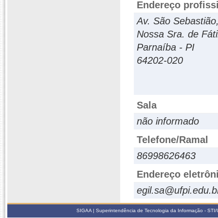
Endereço profiss
Av. São Sebastião
Nossa Sra. de Fát
Parnaíba - PI
64202-020
Sala
não informado
Telefone/Ramal
86998626463
Endereço eletrôn
egil.sa@ufpi.edu.b
SIGAA | Superintendência de Tecnologia da Informação - STI/UF