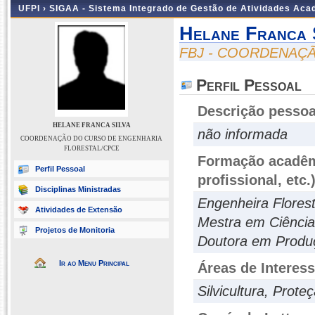
UFPI ›
SIGAA - Sistema Integrado de Gestão de Atividades Ac
Helane Franca 
FBJ - COORDENAÇ
Perfil Pessoal
Descrição pessoa
HELANE FRANCA SILVA
não informada
COORDENAÇÃO DO CURSO DE ENGENHARIA
FLORESTAL/CPCE
Formação acadêmi
Perfil Pessoal
profissional, etc.
Disciplinas Ministradas
Engenheira Flores
Atividades de Extensão
Mestra em Ciências
Projetos de Monitoria
Doutora em Produç
Ir ao Menu Principal
Áreas de Interes
Silvicultura, Prote