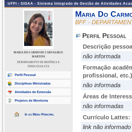
UFPI ›
SIGAA - Sistema Integrado de Gestão de Atividades Ac
Maria Do Carmo
BFF - DEPARTAMENT
Perfil Pessoal
Descrição pessoa
MARIA DO CARMO DE CARVALHO E
não informada
MARTINS
DEPARTAMENTO DE BIOFÍSICA E
Formação acadêmi
FISIOLOGIA/CCS
profissional, etc.
Perfil Pessoal
Disciplinas Ministradas
não informada
Atividades de Extensão
Áreas de Interes
Projetos de Monitoria
não informadas
Ir ao Menu Principal
Currículo Lattes:
link não informado