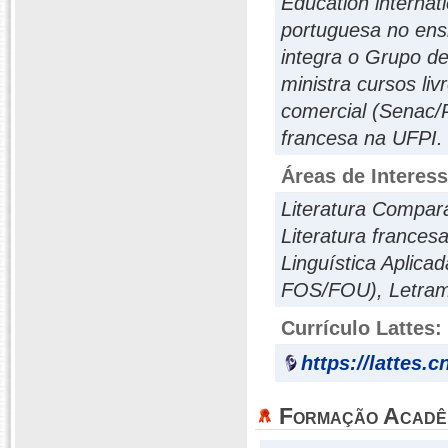
Éducation internat
portuguesa no ensi
integra o Grupo d
ministra cursos li
comercial (Senac/P
francesa na UFPI.
Áreas de Interes
Literatura Compara
Literatura france
Linguística Aplica
FOS/FOU), Letrame
Currículo Lattes:
https://lattes.
Formação Acadê