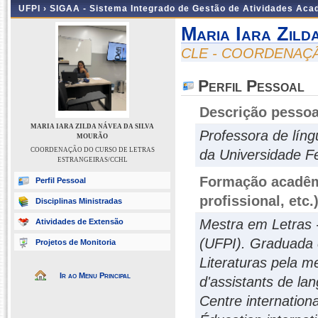
UFPI ›
SIGAA - Sistema Integrado de Gestão de Atividades Ac
Maria Iara Zil
CLE - COORDENAÇ
Perfil Pessoal
Descrição pessoa
MARIA IARA ZILDA NÁVEA DA SILVA
Professora de lín
MOURÃO
COORDENAÇÃO DO CURSO DE LETRAS
da Universidade Fe
ESTRANGEIRAS/CCHL
Formação acadêmi
Perfil Pessoal
profissional, etc.
Disciplinas Ministradas
Mestra em Letras -
Atividades de Extensão
(UFPI). Graduada 
Projetos de Monitoria
Literaturas pela m
Ir ao Menu Principal
d'assistants de la
Centre internation