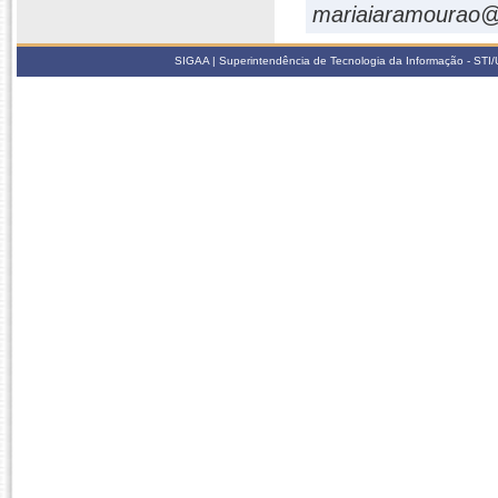
mariaiaramourao@
SIGAA | Superintendência de Tecnologia da Informação - STI/UF