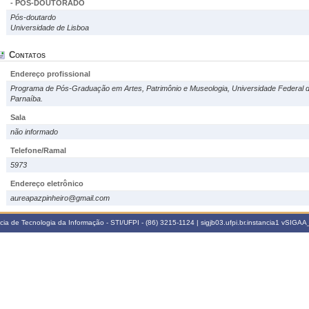
- PÓS-DOUTORADO
Pós-doutardo
Universidade de Lisboa
Contatos
Endereço profissional
Programa de Pós-Graduação em Artes, Patrimônio e Museologia, Universidade Federal do
Parnaíba.
Sala
não informado
Telefone/Ramal
5973
Endereço eletrônico
aureapazpinheiro@gmail.com
a de Tecnologia da Informação - STI/UFPI - (86) 3215-1124 | sigjb03.ufpi.br.instancia1
vSIGAA_