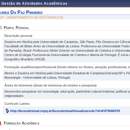
e Gestão de Atividades Acadêmicas
urea Da Paz Pinheiro
IST - DEPARTAMENTO DE HISTÓRIA/CCHL
Perfil Pessoal
Descrição pessoal
Doutora em História pela Universidade de Campinas, São Paulo; Pós-Doutora em Ciências
Faculdade de Belas-Artes da Universidade de Lisboa. Professora da Universidade Federa
do Parnaíba, Brasil. Professora Sênior Exterior na Universidade de Coimbra e Universid
Centro de Ecologia Funcional da Universidade de Coimbra e Aberta de Portugal. É sócia c
Geográfico Brasileiro (IHGB).
Formação acadêmica/profissional (Onde obteve os títulos, atuação profissional, et
Mestre e Doutora em História pela Universidade Estadual de Campinas/Unicamp/SP e Pós
Museologia - Universidade de Lisboa, Portugal.
Áreas de Interesse
(áreas de interesse de ensino e pesquisa)
Desenvolve pesquisas em museologia, educação, patrimônio cultural imaterial, políticas p
religiosidades.
Currículo Lattes:
http://buscatextual.cnpq.br/buscatextual/visualizacv.do?id=K4730443Y6
Formação Acadêmica