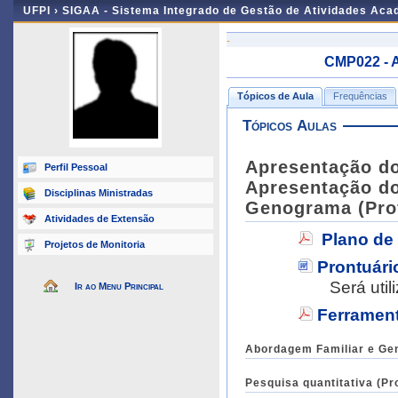
UFPI ›
SIGAA - Sistema Integrado de Gestão de Atividades Ac
-
CMP022 - 
Tópicos de Aula
Frequências
Tópicos Aulas
Apresentação do
Perfil Pessoal
Apresentação do
Disciplinas Ministradas
Genograma (Prof
Atividades de Extensão
Plano de
Projetos de Monitoria
Prontuário
Será util
Ir ao Menu Principal
Ferrament
Abordagem Familiar e Gen
Pesquisa quantitativa (Pr