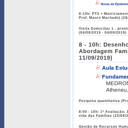
Notas de Epidemio
8-10h: PTS + Matriciament
Prof. Mauro Machado) (28
Visita Domiciliar 1 - pro
(04/09/2019 - 04/09/2019)
8 - 10h: Desenhos de estudos; 10:30 - 12:00h: Abertu
Abordagem Famili
11/09/2019)
Aula Est
Fundamen
MEDRONHO
Atheneu,
Pesquisa quantitativa (Pr
8:00 - 10h: 1ª Avaliação;
vida das Famílias (25/09/
Gestão de Recursos Human