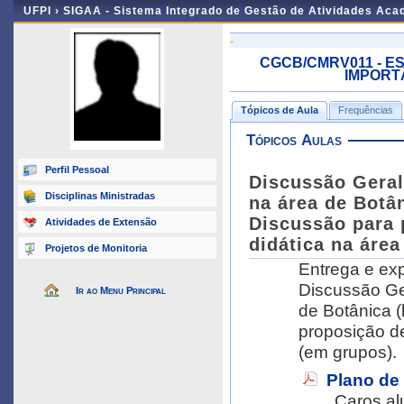
UFPI ›
SIGAA - Sistema Integrado de Gestão de Atividades Ac
-
CGCB/CMRV011 - E
IMPORTÂ
Tópicos de Aula
Frequências
Tópicos Aulas
Perfil Pessoal
Discussão Geral
Disciplinas Ministradas
na área de Botân
Discussão para 
Atividades de Extensão
didática na área
Projetos de Monitoria
Entrega e ex
Discussão Ger
Ir ao Menu Principal
de Botânica (
proposição de
(em grupos).
Plano de
Caros al