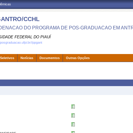
adêmicas
GANTRO/CCHL
ENACAO DO PROGRAMA DE POS-GRADUACAO EM ANT
SIDADE FEDERAL DO PIAUÍ
.posgraduacao.ufpi.br//ppgant
Seletivos
Notícias
Documentos
Outras Opções