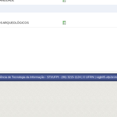
ANEIDADE
IOS ARQUEOLÓGICOS
ência de Tecnologia da Informação - STI/UFPI - (86) 3215-1124 | © UFRN | sigjb05.ufpi.br.i