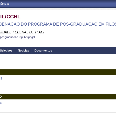
adêmicas
IL/CCHL
ENACAO DO PROGRAMA DE POS-GRADUACAO EM FILOS
SIDADE FEDERAL DO PIAUÍ
posgraduacao.ufpi.br//ppgfil
Seletivos
Notícias
Documentos
ES
O
ES