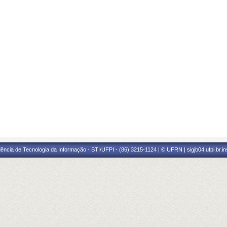
ência de Tecnologia da Informação - STI/UFPI - (86) 3215-1124 | © UFRN | sigjb04.ufpi.br.i