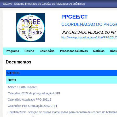
SIGAA - Sistema Integrado de Gestão de Atividades Acadêmicas
PPGEE/CT
COORDENACAO DO PROGR
UNIVERSIDADE FEDERAL DO PIA
http://www.posgraduacao.ufpi.br//PPGEEL/
Programa
Ensino
Calendário
Processos Seletivos
Notícias
Doc
Documentos
OTHERS
Nome
Aditivo 1 Edital 05/2022
Calendário 2022 da pós-graduação UFPI
Calendário Atualizado PPG 2021.2
Calendário Pós-Graduação 2023 UFPI
Edital 04/2022 - seleção de alunos matriculados para cadastro de reserva de bolsist