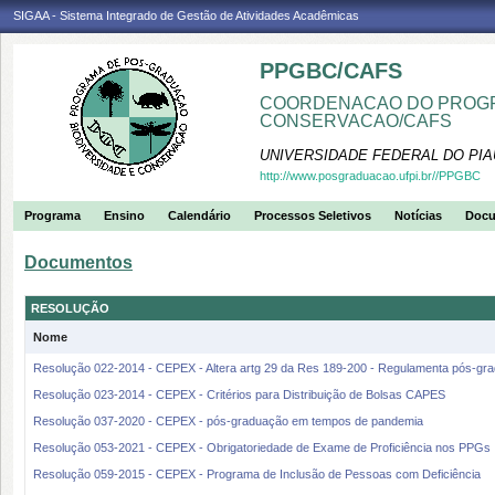
SIGAA - Sistema Integrado de Gestão de Atividades Acadêmicas
PPGBC/CAFS
COORDENACAO DO PROGR
CONSERVACAO/CAFS
UNIVERSIDADE FEDERAL DO PIA
http://www.posgraduacao.ufpi.br//PPGBC
Programa
Ensino
Calendário
Processos Seletivos
Notícias
Doc
Documentos
RESOLUÇÃO
Nome
Resolução 022-2014 - CEPEX - Altera artg 29 da Res 189-200 - Regulamenta pós-gra
Resolução 023-2014 - CEPEX - Critérios para Distribuição de Bolsas CAPES
Resolução 037-2020 - CEPEX - pós-graduação em tempos de pandemia
Resolução 053-2021 - CEPEX - Obrigatoriedade de Exame de Proficiência nos PPGs
Resolução 059-2015 - CEPEX - Programa de Inclusão de Pessoas com Deficiência