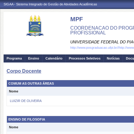
SIGAA - Sistema Integrado de Gestão de Atividades Acadêmicas
MPF
COORDENACAO DO PROGRA
PROFISSIONAL
UNIVERSIDADE FEDERAL DO PIA
http://www.posgraduacao.ufpi.br//http://ww
Programa
Ensino
Calendário
Processos Seletivos
Notícias
Doc
Corpo Docente
COMUM AS OUTRAS ÁREAS
Nome
LUIZIR DE OLIVEIRA
ENSINO DE FILOSOFIA
Nome