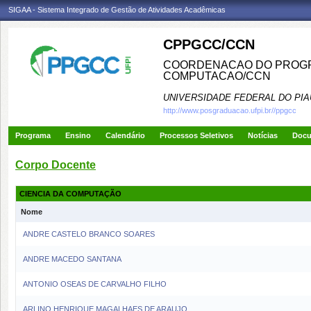
SIGAA - Sistema Integrado de Gestão de Atividades Acadêmicas
CPPGCC/CCN
COORDENACAO DO PROGR
COMPUTACAO/CCN
UNIVERSIDADE FEDERAL DO PIA
http://www.posgraduacao.ufpi.br//ppgcc
Programa
Ensino
Calendário
Processos Seletivos
Notícias
Doc
Corpo Docente
CIENCIA DA COMPUTAÇÃO
Nome
ANDRE CASTELO BRANCO SOARES
ANDRE MACEDO SANTANA
ANTONIO OSEAS DE CARVALHO FILHO
ARLINO HENRIQUE MAGALHAES DE ARAUJO