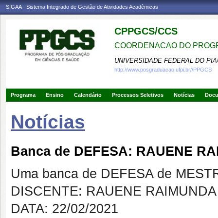
SIGAA - Sistema Integrado de Gestão de Atividades Acadêmicas
CPPGCS/CCS
COORDENACAO DO PROGR
UNIVERSIDADE FEDERAL DO PIA
http://www.posgraduacao.ufpi.br//PPGCS
Programa
Ensino
Calendário
Processos Seletivos
Notícias
Doc
Notícias
Banca de DEFESA: RAUENE R
Uma banca de DEFESA de MESTRAD
DISCENTE: RAUENE RAIMUNDA
DATA: 22/02/2021