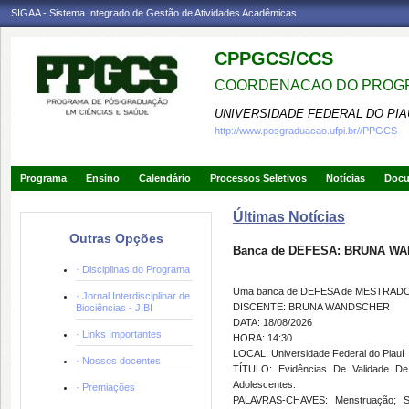
SIGAA - Sistema Integrado de Gestão de Atividades Acadêmicas
CPPGCS/CCS
COORDENACAO DO PROGR
UNIVERSIDADE FEDERAL DO PIA
http://www.posgraduacao.ufpi.br//PPGCS
Programa
Ensino
Calendário
Processos Seletivos
Notícias
Doc
Últimas Notícias
Outras Opções
Banca de DEFESA: BRUNA W
· Disciplinas do Programa
Uma banca de DEFESA de MESTRADO fo
· Jornal Interdisciplinar de
DISCENTE: BRUNA WANDSCHER
Biociências - JIBI
DATA: 18/08/2026
· Links Importantes
HORA: 14:30
LOCAL: Universidade Federal do Piauí 
· Nossos docentes
TÍTULO: Evidências De Validade D
Adolescentes.
· Premiações
PALAVRAS-CHAVES: Menstruação; Saú