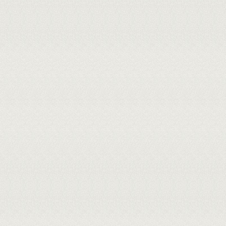
observados nos domínios satisfação do 
Como produto tecnológico, o software f
Industrial (INPI). Conclusão: O
Chatbo
satisfatórias de validade de conteúd
voltada à promoção da saúde menstr
inovadora para ampliação do acesso a 
MEMBROS DA BANCA:
Externo ao Programa - 1732264 - J
Presidente - 2730060 - LUISA HELEN
Interno - 1551620 - MARIA ZELIA DE
Externo à Instituição - 912.***.***
Cadastrada em: 30/07/2026