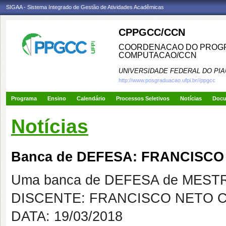
SIGAA - Sistema Integrado de Gestão de Atividades Acadêmicas
CPPGCC/CCN
COORDENACAO DO PROGR
COMPUTACAO/CCN
UNIVERSIDADE FEDERAL DO PIA
http://www.posgraduacao.ufpi.br//ppgcc
Programa
Ensino
Calendário
Processos Seletivos
Notícias
Doc
Notícias
Banca de DEFESA: FRANCISC
Uma banca de DEFESA de MESTRAD
DISCENTE: FRANCISCO NETO 
DATA: 19/03/2018