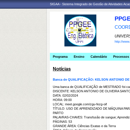
SIGAA - Sistema Integrado de Gestão de Atividades Ac
PPGE
COORD
UNIVER
http://ww
Programa
Ensino
Calendário
Processos 
Notícias
Banca de QUALIFICAÇÃO: KELSON ANTONIO DE
Uma banca de QUALIFICAÇÃO de MESTRADO foi cada
DISCENTE: KELSON ANTONIO DE OLIVEIRA SANT
DATA: 02/02/2024
HORA: 09:00
LOCAL: meet.google.com/zgu-fezg-oif
TÍTULO: USO DE APRENDIZADO DE MÁQUINA P
PARTO
PALAVRAS-CHAVES: Transfusão de sangue; Aprendiza
PÁGINAS: 53
GRANDE ÁREA: Ciências Exatas e da Terra