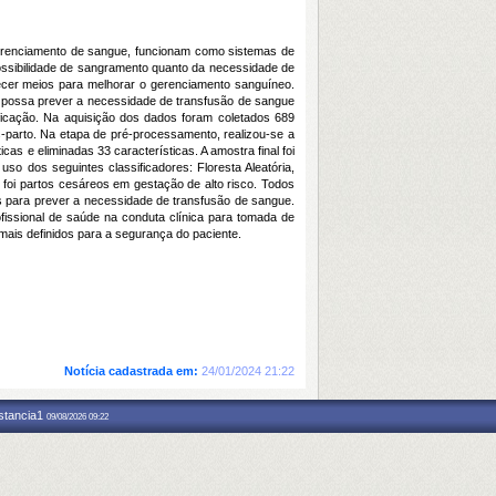
 gerenciamento de sangue, funcionam como sistemas de
a possibilidade de sangramento quanto da necessidade de
necer meios para melhorar o gerenciamento sanguíneo.
e possa prever a necessidade de transfusão de sangue
ficação. Na aquisição dos dados foram coletados 689
s-parto. Na etapa de pré-processamento, realizou-se a
s e eliminadas 33 características. A amostra final foi
so dos seguintes classificadores: Floresta Aleatória,
 foi partos cesáreos em gestação de alto risco. Todos
s para prever a necessidade de transfusão de sangue.
fissional de saúde na conduta clínica para tomada de
 mais definidos para a segurança do paciente.
Notícia cadastrada em:
24/01/2024 21:22
nstancia1
09/08/2026 09:22