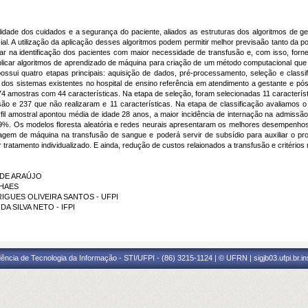
idade dos cuidados e a segurança do paciente, aliados as estruturas dos algoritmos de
icial. A utilização da aplicação desses algoritmos podem permitir melhor previsaão tanto d
r na identificação dos pacientes com maior necessidade de transfusão e, com isso, for
plicar algoritmos de aprendizado de máquina para criação de um método computacional qu
ssui quatro etapas principais: aquisição de dados, pré-processamento, seleção e classi
o dos sistemas existentes no hospital de ensino referência em atendimento a gestante e pó
 amostras com 44 características. Na etapa de seleção, foram selecionadas 11 característica
ão e 237 que não realizaram e 11 características. Na etapa de classificação avaliamos o u
rfil amostral apontou média de idade 28 anos, a maior incidência de internação na admissão
9%. Os modelos floresta aleatória e redes neurais apresentaram os melhores desempenho
agem de máquina na transfusão de sangue e poderá servir de subsídio para auxiliar o pro
tratamento individualizado. E ainda, redução de custos relaionados a transfusão e critérios
E DE ARAÚJO
LHAES
RODRIGUES OLIVEIRA SANTOS - UFPI
 DA SILVA NETO - IFPI
ência de Tecnologia da Informação - STI/UFPI - (86) 3215-1124 | © UFRN | sigjb03.ufpi.br.i