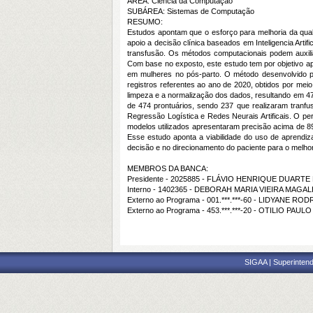
ÁREA: Ciência da Computação
SUBÁREA: Sistemas de Computação
RESUMO:
Estudos apontam que o esforço para melhoria da qual
apoio a decisão clínica baseados em Inteligencia Artif
transfusão. Os métodos computacionais podem auxilia
Com base no exposto, este estudo tem por objetivo a
em mulheres no pós-parto. O método desenvolvido po
registros referentes ao ano de 2020, obtidos por mei
limpeza e a normalização dos dados, resultando em 474
de 474 prontuários, sendo 237 que realizaram tranfus
Regressão Logística e Redes Neurais Artificais. O pe
modelos utilizados apresentaram precisão acima de 8
Esse estudo aponta a viabilidade do uso de aprendiz
decisão e no direcionamento do paciente para o melhor 
MEMBROS DA BANCA:
Presidente - 2025885 - FLÁVIO HENRIQUE DUART
Interno - 1402365 - DEBORAH MARIA VIEIRA MAGA
Externo ao Programa - 001.***.***-60 - LIDYANE 
Externo ao Programa - 453.***.***-20 - OTILIO PAULO
SIGAA | Superintend