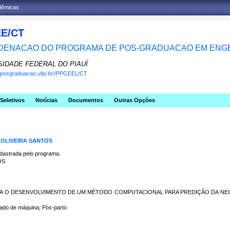
adêmicas
E/CT
ENACAO DO PROGRAMA DE POS-GRADUACAO EM ENGE
SIDADE FEDERAL DO PIAUÍ
w.posgraduacao.ufpi.br//PPGEEL/CT
Seletivos
Notícias
Documentos
Outras Opções
 OLIVEIRA SANTOS
strada pelo programa.
OS
ARA O DESENVOLVIMENTO DE UM MÉTODO COMPUTACIONAL PARA PREDIÇÃO DA NE
do de máquina; Pós-parto