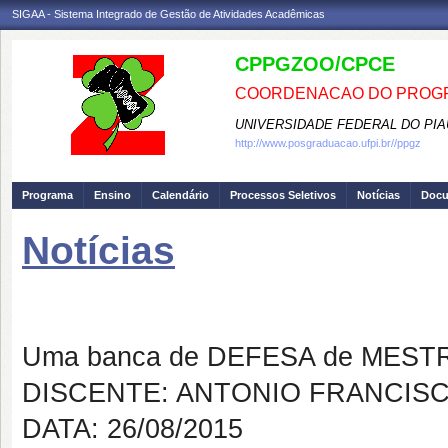
SIGAA - Sistema Integrado de Gestão de Atividades Acadêmicas
CPPGZOO/CPCE
COORDENACAO DO PROGR
UNIVERSIDADE FEDERAL DO PIA
http://www.posgraduacao.ufpi.br//ppgz
Programa
Ensino
Calendário
Processos Seletivos
Notícias
Doc
Notícias
Banca de DEFESA: ANTONIO F
Uma banca de DEFESA de MESTRAD
DISCENTE: ANTONIO FRANCISC
DATA: 26/08/2015