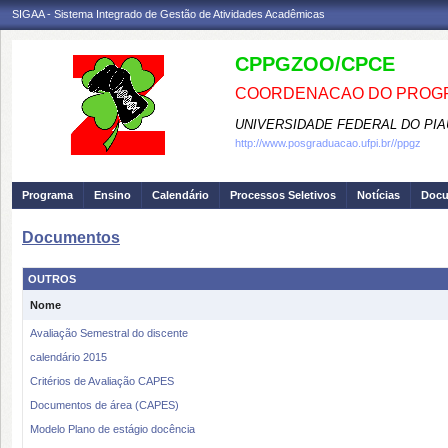
SIGAA - Sistema Integrado de Gestão de Atividades Acadêmicas
CPPGZOO/CPCE
COORDENACAO DO PROGR
UNIVERSIDADE FEDERAL DO PIA
http://www.posgraduacao.ufpi.br//ppgz
Programa
Ensino
Calendário
Processos Seletivos
Notícias
Doc
Documentos
OUTROS
Nome
Avaliação Semestral do discente
calendário 2015
Critérios de Avaliação CAPES
Documentos de área (CAPES)
Modelo Plano de estágio docência