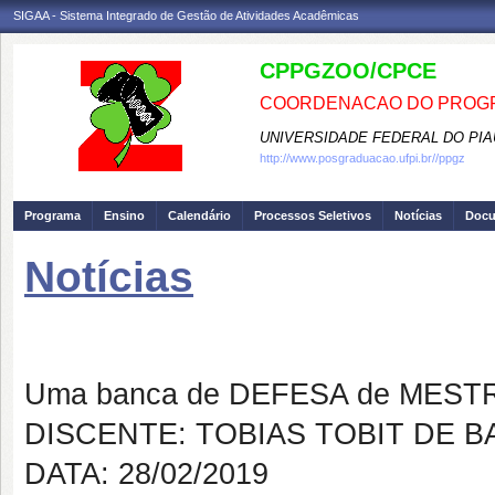
SIGAA - Sistema Integrado de Gestão de Atividades Acadêmicas
CPPGZOO/CPCE
COORDENACAO DO PROGR
UNIVERSIDADE FEDERAL DO PIA
http://www.posgraduacao.ufpi.br//ppgz
Programa
Ensino
Calendário
Processos Seletivos
Notícias
Doc
Notícias
Banca de DEFESA: TOBIAS TO
Uma banca de DEFESA de MESTRAD
DISCENTE: TOBIAS TOBIT DE 
DATA: 28/02/2019