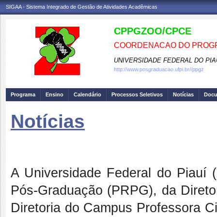
SIGAA - Sistema Integrado de Gestão de Atividades Acadêmicas
CPPGZOO/CPCE
COORDENACAO DO PROGR
UNIVERSIDADE FEDERAL DO PIA
http://www.posgraduacao.ufpi.br//ppgz
Programa
Ensino
Calendário
Processos Seletivos
Notícias
Doc
Notícias
Seleção PPGZT (Edital 01/201
A Universidade Federal do Piauí (
Pós-Graduação (PRPG), da Diretor
Diretoria do Campus Professora C