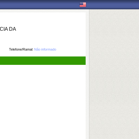
IA DA
Telefone/Ramal:
Não informado