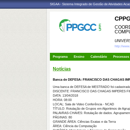
SIGAA - Sistema Integrado de Gestão de Atividades Ac
CPPG
COORD
COMP
UNIVER
http://www
Programa
Ensino
Calendário
Processos 
Notícias
Banca de DEFESA: FRANCISCO DAS CHAGAS IM
Uma banca de DEFESA de MESTRADO foi cadastrada 
DISCENTE: FRANCISCO DAS CHAGAS IMPERES F
DATA: 13/04/2018
HORA: 08:00
LOCAL: Sala de Video Conferência - NCAD
TÍTULO: Rotulação de Grupos em Algoritmos de Agrup
PALAVRAS-CHAVES: Rotulação de dados. Agrupamento
PÁGINAS: 80
GRANDE ÁREA: Ciências Exatas e da Terra
ÁREA: Ciência da Computação