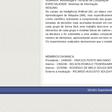
SUBÁREA: Metodologia e Técnicas da Computação
ESPECIALIDADE: Sistemas de Informação
RESUMO:
No campo da Inteligência Artificial (IA) um tópico
Aprendizagem de Máquina (AM), mas especificamente
cunho científico, entretanto a compreensão dos grupos
tomadas de decisões mais acertadas levando em consid
cada grupo de forma fácil, este trabalho descreve u
elementos de cada grupo e modelar faixas de valores 
na literatura e foi submetido a uma análise compar
número de elementos, apresentando assim um bom result
Os experimentos realizados demonstram que o modelo 
MEMBROS DA BANCA:
Presidente - 1446435 - VINICIUS PONTE MACHADO
Interno - 1350246 - KELSON ROMULO TEIXEIRA AIR
Interno - 1579396 - RODRIGO DE MELO SOUZA VE
Externo à Instituição - RICARDO AUGUSTO SOUZ
SIGAA | Superintend