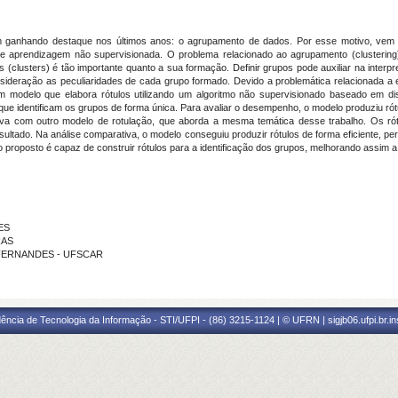
 vem ganhando destaque nos últimos anos: o agrupamento de dados. Por esse motivo, ve
 aprendizagem não supervisionada. O problema relacionado ao agrupamento (clustering
 (clusters) é tão importante quanto a sua formação. Definir grupos pode auxiliar na inter
eração as peculiaridades de cada grupo formado. Devido a problemática relacionada a enc
m modelo que elabora rótulos utilizando um algoritmo não supervisionado baseado em dis
que identificam os grupos de forma única. Para avaliar o desempenho, o modelo produziu r
ativa com outro modelo de rotulação, que aborda a mesma temática desse trabalho. Os r
ado. Na análise comparativa, o modelo conseguiu produzir rótulos de forma eficiente, perm
proposto é capaz de construir rótulos para a identificação dos grupos, melhorando assim 
ES
RAS
A FERNANDES - UFSCAR
ência de Tecnologia da Informação - STI/UFPI - (86) 3215-1124 | © UFRN | sigjb06.ufpi.br.i