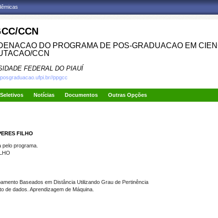
adêmicas
CC/CCN
ENACAO DO PROGRAMA DE POS-GRADUACAO EM CIENC
UTACAO/CCN
SIDADE FEDERAL DO PIAUÍ
.posgraduacao.ufpi.br//ppgcc
Seletivos
Notícias
Documentos
Outras Opções
PERES FILHO
pelo programa.
ILHO
amento Baseados em Distância Utilizando Grau de Pertinência
 de dados. Aprendizagem de Máquina.