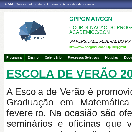
SIGAA - Sistema Integrado de Gestão de Atividades Acadêmicas
CPPGMAT/CCN
COORDENACAO DO PROGR
ACADEMICO/CCN
UNIVERSIDADE FEDERAL DO PIA
http://www.posgraduacao.ufpi.br//pgmat
Programa
Ensino
Calendário
Processos Seletivos
Notícias
Doc
ESCOLA DE VERÃO 2
A Escola de Verão é promov
Graduação em Matemática
fevereiro. Na ocasião são ofe
seminários e oficinas que 