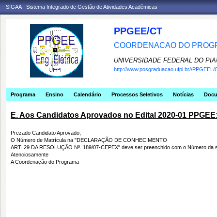
SIGAA - Sistema Integrado de Gestão de Atividades Acadêmicas
PPGEE/CT
COORDENACAO DO PROGR
UNIVERSIDADE FEDERAL DO PIA
http://www.posgraduacao.ufpi.br//PPGEEL/
Programa
Ensino
Calendário
Processos Seletivos
Notícias
Doc
E. Aos Candidatos Aprovados no Edital 2020-01 PPGEE
Prezado Candidato Aprovado,
O Número de Matrícula na "DECLARAÇÃO DE CONHECIMENTO
ART. 29 DA RESOLUÇÃO Nº. 189/07-CEPEX" deve ser preenchido com o Número da sua 
Atenciosamente
A Coordenação do Programa