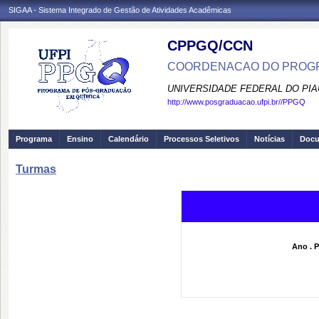
SIGAA - Sistema Integrado de Gestão de Atividades Acadêmicas
CPPGQ/CCN
COORDENACAO DO PROGR
UNIVERSIDADE FEDERAL DO PIA
http://www.posgraduacao.ufpi.br//PPGQ
Programa
Ensino
Calendário
Processos Seletivos
Notícias
Doc
Turmas
Ano . P