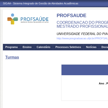
SIGAA - Sistema Integrado de Gestão de Atividades Acadêmicas
PROFSAUDE
COORDENACAO DO PROGRA
MESTRADO PROFISSIONAL
UNIVERSIDADE FEDERAL DO PIA
http://www.posgraduacao.ufpi.br//PROFS
Programa
Ensino
Calendário
Processos Seletivos
Notícias
Doc
Turmas
Ano . P