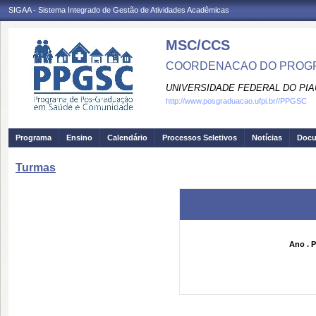
SIGAA - Sistema Integrado de Gestão de Atividades Acadêmicas
MSC/CCS
COORDENACAO DO PROGR
UNIVERSIDADE FEDERAL DO PIA
http://www.posgraduacao.ufpi.br//PPGSC
Programa
Ensino
Calendário
Processos Seletivos
Notícias
Doc
Turmas
Ano . P