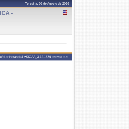
Teresina, 08 de Agosto de 2026
CA -
fpi.br.instancia1
vSIGAA_3.12.1679
08/08/2026 08:29