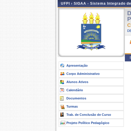
UFPI ›
SIGAA - Sistema Integrado d
D
P
C
D
S
Apresentação
Corpo Administrativo
Alunos Ativos
Calendário
Documentos
Turmas
Trab. de Conclusão de Curso
Projeto Político Pedagógico