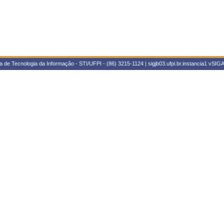
 de Tecnologia da Informação - STI/UFPI - (86) 3215-1124 | sigjb03.ufpi.br.instancia1
vSIGA