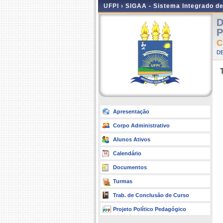
UFPI ›
SIGAA - Sistema Integrado d
D
P
C
D
Apresentação
Corpo Administrativo
Alunos Ativos
Calendário
Documentos
Turmas
Trab. de Conclusão de Curso
Projeto Político Pedagógico