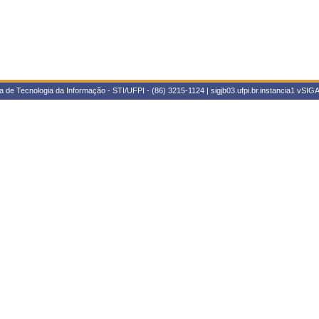
 de Tecnologia da Informação - STI/UFPI - (86) 3215-1124 | sigjb03.ufpi.br.instancia1
vSIGA