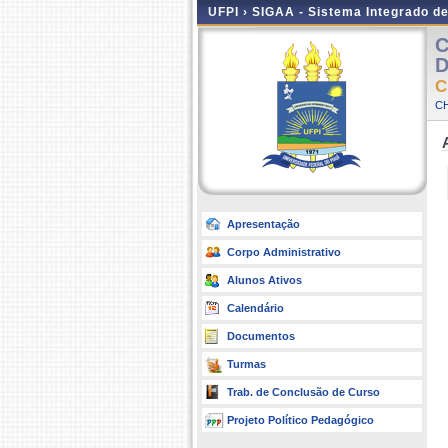
UFPI ›
SIGAA - Sistema Integrado d
C
D
C
CH
Apresentação
Corpo Administrativo
Alunos Ativos
Calendário
Documentos
Turmas
Trab. de Conclusão de Curso
Projeto Político Pedagógico