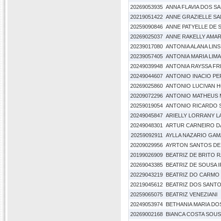
20269053935
ANNA FLAVIA DOS 
20219051422
ANNE GRAZIELLE S
20259090846
ANNE PATYELLE DE 
20269025037
ANNE RAKELLY AMA
20239017080
ANTONIA ALANA LIN
20239057405
ANTONIA MARIA LIMA
20249039948
ANTONIA RAYSSA FR
20249044607
ANTONIO INACIO PE
20269025860
ANTONIO LUCIVAN 
20209072296
ANTONIO MATHEUS 
20259019054
ANTONIO RICARDO S
20249045847
ARIELLY LORRANY L
20249048301
ARTUR CARNEIRO DA
20259092911
AYLLA NAZARIO GAM
20209029956
AYRTON SANTOS DE 
20199026909
BEATRIZ DE BRITO 
20269043385
BEATRIZ DE SOUSA 
20229043219
BEATRIZ DO CARMO
20219045612
BEATRIZ DOS SANTO
20259065075
BEATRIZ VENEZIANI
20249053974
BETHANIA MARIA DO
20269002168
BIANCA COSTA SOU