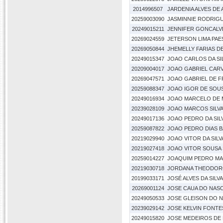
2014996507
JARDENIA ALVES DE
20259003090
JASMINNIE RODRIGU
20249015211
JENNIFER GONCALV
20269024559
JETERSON LIMA PAE
20269050844
JHEMELLY FARIAS DE
20249015347
JOAO CARLOS DA SI
20209004017
JOAO GABRIEL CAR
20269047571
JOAO GABRIEL DE 
20259088347
JOAO IGOR DE SOUS
20249016934
JOAO MARCELO DE 
20239028109
JOAO MARCOS SILV
20249017136
JOAO PEDRO DA SIL
20259087822
JOAO PEDRO DIAS 
20219029940
JOAO VITOR DA SIL
20219027418
JOAO VITOR SOUSA 
20259014227
JOAQUIM PEDRO MA
20219030718
JORDANA THEODO
20199033171
JOSÉ ALVES DA SILV
20269001124
JOSE CAUA DO NAS
20249050533
JOSE GLEISON DO 
20239029142
JOSE KELVIN FONTE
20249015820
JOSE MEDEIROS DE