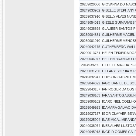
20209020600
GIOVANNA DO NASC
20249033962
GISELLE STEPHANY
20259037910
GISELLY ALVES NUN
20249054013
GIZELE GUIMARAES
20249038898
GLAUBER SANTOS P
20239004831
GUILHERME MACIEL 
20269001910
GUILHERME MENOSS
20249042175
GUTHEMBERG WALLA
20209013731
HELEN TEIXEIRA DO
20269046977
HELLEN BRANDAO C
2014939289
HILDETE MAGDA PIG
20269031230
HILLARY SOPHIA MI
20249032947
HUDSON GABRIEL M
20269044622
IAGO DANIEL DE SOU
20229043157
IAN ROGER DA COST
20249038163
IARA SANTOS ASSU
20259090102
ICARO NIEL COELH
20269049923
IDAMARA GALVAO DA 
20219027187
IGOR CLAYVER BENV
20179025904
INAE MICAL MIRAND
20249038074
INES ALVES LUSTOS
20249045918
INGRID GOMES CAL