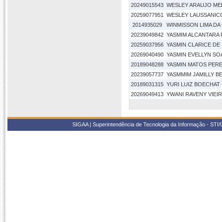
20249015543
WESLEY ARAUJO ME
20259077951
WESLEY LAUSSANIC
2014935029
WINMISSON LIMA DA
20239049842
YASMIM ALCANTARA
20259037956
YASMIN CLARICE DE 
20269040490
YASMIN EVELLYN SOA
20189048288
YASMIN MATOS PERE
20239057737
YASMMIM JAMILLY BE
20189031315
YURI LUIZ BOECHAT
20269049413
YWANI RAVENY VIEIR
SIGAA | Superintendência de Tecnologia da Informação - STI/UF