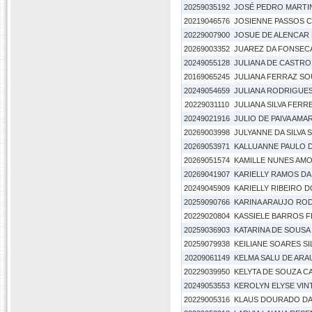
20259035192
JOSÉ PEDRO MARTI
20219046576
JOSIENNE PASSOS 
20229007900
JOSUE DE ALENCAR
20269003352
JUAREZ DA FONSEC
20249055128
JULIANA DE CASTRO 
20169065245
JULIANA FERRAZ S
20249054659
JULIANA RODRIGUE
20229031110
JULIANA SILVA FERR
20249021916
JULIO DE PAIVA AMA
20269003998
JULYANNE DA SILVA 
20269053971
KALLUANNE PAULO 
20269051574
KAMILLE NUNES AM
20269041907
KARIELLY RAMOS DA 
20249045909
KARIELLY RIBEIRO 
20259090766
KARINA ARAUJO RO
20229020804
KASSIELE BARROS 
20259036903
KATARINA DE SOUSA 
20259079938
KEILIANE SOARES SI
20209061149
KELMA SALU DE ARA
20229039950
KELYTA DE SOUZA C
20249053553
KEROLYN ELYSE VIN
20229005316
KLAUS DOURADO DA 