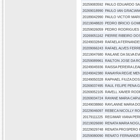
20259083592
PAULO EDUARDO SA
20269018990
PAULO IAN GRACIAN
20189042990
PAULO VICTOR MAR
20219048820
PEDRO BRICIO GOME
20259026059
PEDRO RODRIGUES 
20269051162
PIERRE RIBEIRO DO
20249032849
RAFAELA FERNANDE
20209066243
RAFAEL ALVES FERR
20219047680
RAILANE DA SILVA E
20259089961
RAILTON JOSE DA 
20249045936
RAISSA PEREIRA LEA
20249042380
RANAYRA REGIE ME
20249050328
RAPHAEL FIUZA DO
20269037495
RAUL FELIPE PENA 
20269052105
RAVELL XAVIER ROD
20269034724
RAYANE MARIA CAR
20249038860
RAYLANNE MARIA D
20229046097
REBECA NICOLLY RO
20179111225
REGIMAR VIANA PER
20219026690
RENATA MARIA NOG
20229029748
RENATA PROSPERO 
20259080090
RENATO FERNANDE