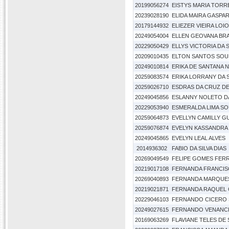
20199056274
EISTYS MARIA TORR
20239028190
ELIDA MAIRA GASPA
20179144932
ELIEZER VIEIRA LOI
20249054004
ELLEN GEOVANA BRA
20229050429
ELLYS VICTORIA DA 
20209010435
ELTON SANTOS SOU
20249010814
ERIKA DE SANTANA 
20259083574
ERIKA LORRANY DA 
20259026710
ESDRAS DA CRUZ D
20249045856
ESLANNY NOLETO DA
20229053940
ESMERALDA LIMA S
20259064873
EVELLYN CAMILLY GU
20259076874
EVELYN KASSANDRA
20249045865
EVELYN LEAL ALVES
2014936302
FABIO DA SILVA DIAS
20269049549
FELIPE GOMES FER
20219017108
FERNANDA FRANCISC
20269040893
FERNANDA MARQUES
20219021871
FERNANDA RAQUEL 
20229046103
FERNANDO CICERO 
20249027615
FERNANDO VENANCI
20169063269
FLAVIANE TELES DE