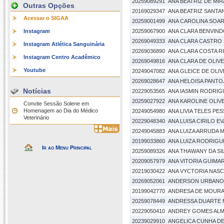
20259089291
ANA BEATRIZ DE MI
Outras Opções
20169029347
ANA BEATRIZ SANTA
Acessar o SIGAA
20259001499
ANA CAROLINA SOA
Instagram
20259067900
ANA CLARA BENVIN
20269049333
ANA CLARA CASTRO
Instagram Atlética Sanguinária
20269036890
ANA CLARA COSTA R
Instagram Centro Acadêmico
20269049816
ANA CLARA DE OLIV
Youtube
20249047082
ANA GLEICE DE OLI
20269028647
ANA HELOISA PANTO
Notícias
20229053565
ANA IASMIN RODRI
20259027922
ANA KAROLINE OLIV
Convite Sessão Solene em
Homenagem ao Dia do Médico
20249054980
ANA LIVIA TELES PE
Veterinário
20229048340
ANA LUISA CIRILO E
20249045883
ANA LUIZA ARRUDA
20199033860
ANA LUIZA RODRIGUE
Ir ao Menu Principal
20259089326
ANA THAWANY DA SI
20209057979
ANA VITORIA GUIMA
20219030422
ANA VYCTORIA NASC
20269052061
ANDERSON URBANO
20199042770
ANDRESA DE MOUR
20259078449
ANDRESSA DUARTE
20229050410
ANDREY GOMES ALM
20239029910
ANGELICA CUNHA D