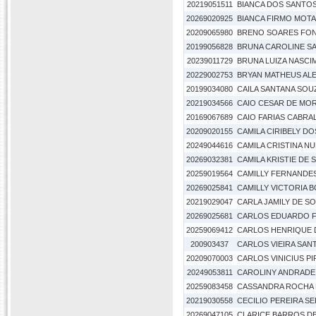
20219051511
BIANCA DOS SANTOS
20269020925
BIANCA FIRMO MOTA
20209065980
BRENO SOARES FON
20199056828
BRUNA CAROLINE S
20239011729
BRUNA LUIZA NASCI
20229002753
BRYAN MATHEUS AL
20199034080
CAILA SANTANA SOU
20219034566
CAIO CESAR DE MOR
20169067689
CAIO FARIAS CABRA
20209020155
CAMILA CIRIBELY DOS
20249044616
CAMILA CRISTINA NU
20269032381
CAMILA KRISTIE DE
20259019564
CAMILLY FERNANDES
20269025841
CAMILLY VICTORIA 
20219029047
CARLA JAMILY DE S
20269025681
CARLOS EDUARDO F
20259069412
CARLOS HENRIQUE 
200903437
CARLOS VIEIRA SAN
20209070003
CARLOS VINICIUS PI
20249053811
CAROLINY ANDRADE
20259083458
CASSANDRA ROCHA 
20219030558
CECILIO PEREIRA S
20269047105
CLARICE BARROS D