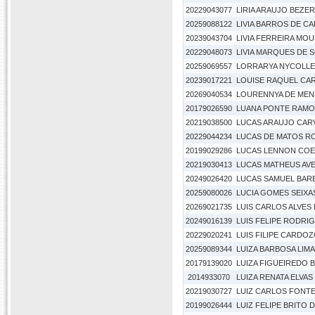
20229043077
LIRIA ARAUJO BEZE
20259088122
LIVIA BARROS DE C
20239043704
LIVIA FERREIRA MO
20229048073
LIVIA MARQUES DE 
20259069557
LORRARYA NYCOLLE D
20239017221
LOUISE RAQUEL CA
20269040534
LOURENNYA DE MEN
20179026590
LUANA PONTE RAMO
20219038500
LUCAS ARAUJO CAR
20229044234
LUCAS DE MATOS R
20199029286
LUCAS LENNON COE
20219030413
LUCAS MATHEUS AVE
20249026420
LUCAS SAMUEL BAR
20259080026
LUCIA GOMES SEIXA
20269021735
LUIS CARLOS ALVES 
20249016139
LUIS FELIPE RODRI
20229020241
LUIS FILIPE CARDO
20259089344
LUIZA BARBOSA LIM
20179139020
LUIZA FIGUEIREDO 
2014933070
LUIZA RENATA ELVA
20219030727
LUIZ CARLOS FONT
20199026444
LUIZ FELIPE BRITO 