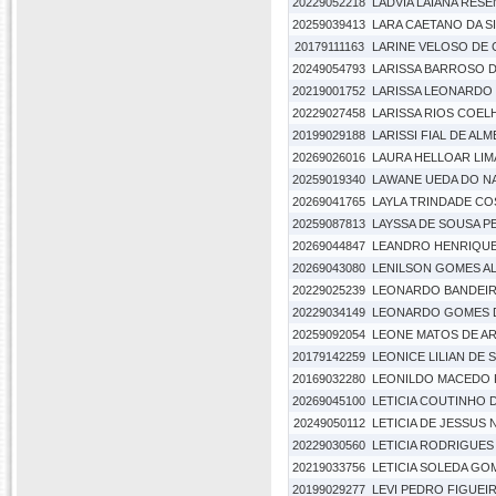
20229052218
LADVIA LAIANA RES
20259039413
LARA CAETANO DA S
20179111163
LARINE VELOSO DE
20249054793
LARISSA BARROSO D
20219001752
LARISSA LEONARDO
20229027458
LARISSA RIOS COE
20199029188
LARISSI FIAL DE ALM
20269026016
LAURA HELLOAR LIMA
20259019340
LAWANE UEDA DO N
20269041765
LAYLA TRINDADE CO
20259087813
LAYSSA DE SOUSA P
20269044847
LEANDRO HENRIQUE
20269043080
LENILSON GOMES A
20229025239
LEONARDO BANDEIR
20229034149
LEONARDO GOMES 
20259092054
LEONE MATOS DE A
20179142259
LEONICE LILIAN DE
20169032280
LEONILDO MACEDO 
20269045100
LETICIA COUTINHO 
20249050112
LETICIA DE JESSUS
20229030560
LETICIA RODRIGUE
20219033756
LETICIA SOLEDA GO
20199029277
LEVI PEDRO FIGUEI