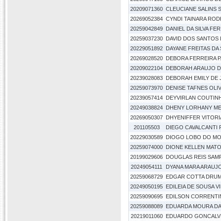
20209071360
CLEUCIANE SALINS 
20269052384
CYNDI TAINARA ROD
20259042849
DANIEL DA SILVA FE
20259037230
DAVID DOS SANTOS
20229051892
DAYANE FREITAS DA 
20269028520
DEBORA FERREIRA P
20209022104
DEBORAH ARAUJO D
20239028083
DEBORAH EMILY DE
20259073970
DENISE TAFNES OLIV
20239057414
DEYVIRLAN COUTIN
20249038824
DHENY LORHANY ME
20269050307
DHYENIFFER VITOR
201105503
DIEGO CAVALCANTI
20229030589
DIOGO LOBO DO M
20259074000
DIONE KELLEN MAT
20199029606
DOUGLAS REIS SAM
20249054111
DYANA MARA ARAUJ
20259068729
EDGAR COTTA DRU
20249050195
EDILEIA DE SOUSA V
20259090695
EDILSON CORRENTI
20259088089
EDUARDA MOURA DA
20219011060
EDUARDO GONCALV