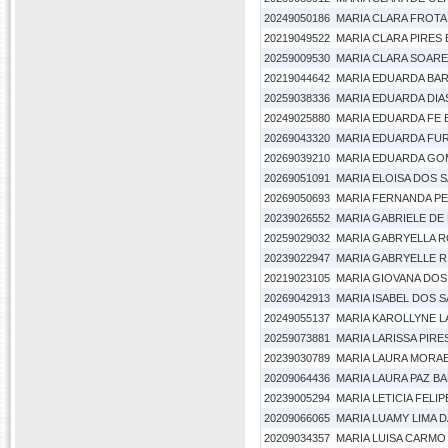
20249050186
MARIA CLARA FROTA
20219049522
MARIA CLARA PIRES
20259009530
MARIA CLARA SOAR
20219044642
MARIA EDUARDA BA
20259038336
MARIA EDUARDA DIA
20249025880
MARIA EDUARDA FE
20269043320
MARIA EDUARDA FU
20269039210
MARIA EDUARDA G
20269051091
MARIA ELOISA DOS 
20269050693
MARIA FERNANDA PE
20239026552
MARIA GABRIELE DE 
20259029032
MARIA GABRYELLA 
20239022947
MARIA GABRYELLE R
20219023105
MARIA GIOVANA DOS
20269042913
MARIA ISABEL DOS 
20249055137
MARIA KAROLLYNE 
20259073881
MARIA LARISSA PIRES
20239030789
MARIA LAURA MORA
20209064436
MARIA LAURA PAZ B
20239005294
MARIA LETICIA FELIP
20209066065
MARIA LUAMY LIMA 
20209034357
MARIA LUISA CARMO