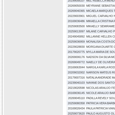
20199058107
MEL REBECCA MEND
20269050030
MEYRIANE SEBASTI
20269040365
MICAELA MARQUES 
20229003901
MIGUEL CARVALHO 
20169036486
MIKAELLA CRISTINA
20259083500
MIKAELLY SEMIRAM
20259013097
MILANE CARVALHO 
20249045892
MILLANNE HELLEN 
20259036959
MONALISA COSTA D
20229028830
MORGANA DUARTE 
20179020775
MYLLA MARIA DE S
20269006176
NADSON DA SILVA M
20269049772
NAIELLY DE OLIVEI
20169063044
NARGILA KARLA RO
20209032002
NARISON MATEUS RO
20179007316
NATALIA ANDRADE 
20239040103
NAYANE DOS SANTO
20219020598
NICOLAS ARAUJO F
20169036145
NICOLE ARAUJO BA
20269045110
PADILLA REVELY SOU
20259080358
PATRICIA VERA BAR
20169026434
PAULA PATRICIA VI
20259073620
PAULO AUGUSTO OLI