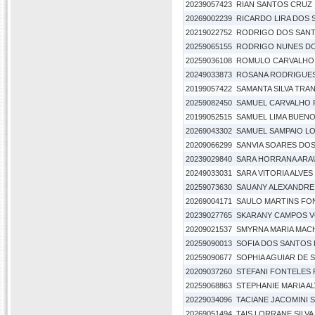
20239057423
RIAN SANTOS CRUZ
20269002239
RICARDO LIRA DOS
20219022752
RODRIGO DOS SANT
20259065155
RODRIGO NUNES D
20259036108
ROMULO CARVALHO 
20249033873
ROSANA RODRIGUES 
20199057422
SAMANTA SILVA TRA
20259082450
SAMUEL CARVALHO 
20199052515
SAMUEL LIMA BUEN
20269043302
SAMUEL SAMPAIO L
20209066299
SANVIA SOARES DOS
20239029840
SARA HORRANA ARA
20249033031
SARA VITORIA ALVE
20259073630
SAUANY ALEXANDRE 
20269004171
SAULO MARTINS FO
20239027765
SKARANY CAMPOS 
20209021537
SMYRNA MARIA MAC
20259090013
SOFIA DOS SANTOS
20259090677
SOPHIA AGUIAR DE 
20209037260
STEFANI FONTELES
20259068863
STEPHANIE MARIA AL
20229034096
TACIANE JACOMINI 
20269051494
TAIS LORRANE SILV