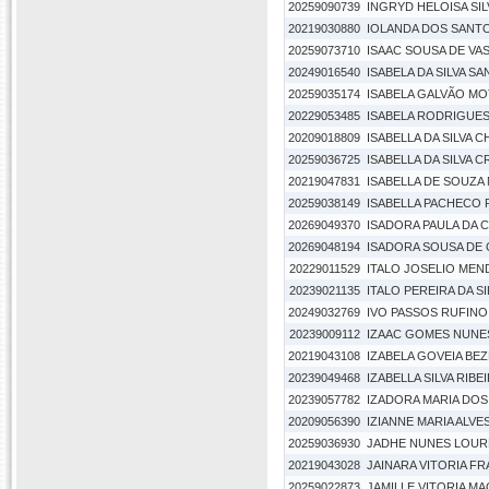
20259090739
INGRYD HELOISA SI
20219030880
IOLANDA DOS SANTO
20259073710
ISAAC SOUSA DE V
20249016540
ISABELA DA SILVA S
20259035174
ISABELA GALVÃO MO
20229053485
ISABELA RODRIGUES
20209018809
ISABELLA DA SILVA 
20259036725
ISABELLA DA SILVA 
20219047831
ISABELLA DE SOUZ
20259038149
ISABELLA PACHECO 
20269049370
ISADORA PAULA DA 
20269048194
ISADORA SOUSA DE 
20229011529
ITALO JOSELIO MEN
20239021135
ITALO PEREIRA DA SI
20249032769
IVO PASSOS RUFINO
20239009112
IZAAC GOMES NUNE
20219043108
IZABELA GOVEIA BE
20239049468
IZABELLA SILVA RIBE
20239057782
IZADORA MARIA DOS
20209056390
IZIANNE MARIA ALV
20259036930
JADHE NUNES LOUR
20219043028
JAINARA VITORIA F
20259022873
JAMILLE VITORIA MA