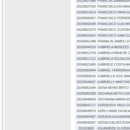
20229027968
FRANCISCA AMANDA 
20229027510
FRANCISCA GIOVANA 
20209014514
FRANCISCA TANIA O
20189006457
FRANCISCO FERREIR
20259002048
FRANCISCO GUILHE
20239021073
FRANCISCO GUSTAV
20269019924
FRANCISCO KAIKI O
20269051298
FRANKLIN JAMES LO
20269044319
GABRIELA MENEZES
20199012734
GABRIELA PAIVA DE
20239017212
GABRIELA SOUSA DA 
20249021685
GABRIELE COSTA M
20259082844
GABRIEL FERREIRA A
20209058018
GABRIELLE DOS SAN
20229044637
GABRIELLY MARTIN
20249051049
GEISA NEVES BRITO
20259083289
GEOVANA MOTA CA
20219048928
GEOVANNA MARIA S
20269042717
GERDESON YAGO GO
20249045874
GERLY ANNE DA SILV
20269004467
GERSON ALEXANDRE
20269040267
GESSICA ALVES RO
201203685
GILVANEIDE OLIVEI