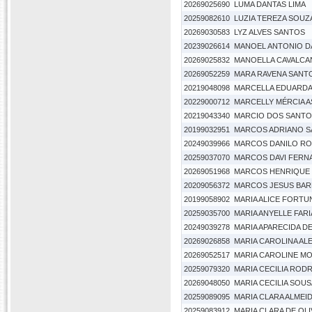
20269025690
LUMA DANTAS LIMA
20259082610
LUZIA TEREZA SOUZ
20269030583
LYZ ALVES SANTOS
20239026614
MANOEL ANTONIO D
20269025832
MANOELLA CAVALCA
20269052259
MARA RAVENA SANTO
20219048098
MARCELLA EDUARDA 
20229000712
MARCELLY MÉRCIA 
20219043340
MARCIO DOS SANTO
20199032951
MARCOS ADRIANO S
20249039966
MARCOS DANILO RO
20259037070
MARCOS DAVI FERN
20269051968
MARCOS HENRIQUE 
20209056372
MARCOS JESUS BA
20199058902
MARIA ALICE FORTU
20259035700
MARIA ANYELLE FAR
20249039278
MARIA APARECIDA D
20269026858
MARIA CAROLINA A
20269052517
MARIA CAROLINE M
20259079320
MARIA CECILIA ROD
20269048050
MARIA CECILIA SOUS
20259089095
MARIA CLARA ALMEI
20259083912
MARIA CLARA DE OLI