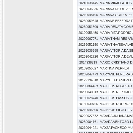
20249038145
MARIA MIKAELA DOS
20259036636
MARIANA DE OLIVEI
20219048196
MARIANA GONZALEZ
20239059348
MARIANE BEZERRA 
20269051609
MARIA RENATA GOME
20199053450
MARIA RITA RODRIGU
20209067071
MARIA THAMIRES A
20269052150
MARIA THAYSSA ALV
20259038588
MARIA VITORIA DA S
20269042726
MARIA VITORIA DE A
2014938719
MARIO CRISTIANO D
20189055827
MARTINA WERNER
20269047473
MARYANE PEREIRA 
20179134810
MARYLLIA DA SILVA O
20209064463
MATHEUS AUGUSTO 
20209040013
MATHEUS NEPOMUCE
20189028740
MATHEUS PASSOS OL
20189030766
MATHEUS RODRIGUE
20219046600
MATHEUS SILVA OLIV
20229027672
MAYARA JULIANA MA
20239004161
MAYARA VENTOSO L
20219044221
MAYZA PACHECO M