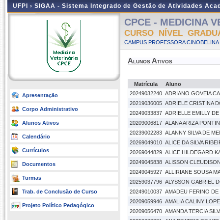
UFPI ›
SIGAA - Sistema Integrado de Gestão de Atividades Ac
CPCE - MEDICINA VE
CURSO NÍVEL GRADU
CAMPUS PROFESSORA CINOBELINA E
Alunos Ativos
Matrícula
Aluno
20249032240
ADRIANO GOVEIA C
Apresentação
20219036005
ADRIELE CRISTINA 
Corpo Administrativo
20249033837
ADRIELLE EMILLY DE
Alunos Ativos
20209006817
ALANA ARIZA PONTIN
20239002283
ALANNY SILVA DE M
Calendário
20269049010
ALICE DA SILVA RIBE
Currículos
20269044829
ALICE HILDEGARD K
20249045838
ALISSON CLEUDISON
Documentos
20249045927
ALLIRIANE SOUSA 
Turmas
20259037796
ALYSSON GABRIEL 
Trab. de Conclusão de Curso
20249010037
AMADEU FERINO DE
20209059946
AMALIA CALINY LOPE
Projeto Político Pedagógico
20209056470
AMANDA TERCIA SIL