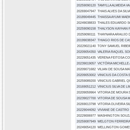
20259090120
TAMYLLA ALMEIDA V
20269047947
THAIS ALVES DA SILV
20189049445
THAISSA AYUMI MAE
20249038833
THALES EDUARDO S
20259090158
THALYSON KAYHAN 
20259090111
THAYNARA ARAUJO D
20199038347
THIAGO RIOS DE C
20229021140
TONY SAMUEL RIBE
20209054350
VALERIA RAQUEL SO
20229051435
VERENA FEITOSA C
20239019057
VICTÓRIA MICHELLE
20209071682
VILIAN DE SOUSA M
20209053002
VINICIUS DA COSTA S
20259089200
VINICIUS GABRIEL Q
20169051212
VINICIUS SILVA DE LI
20209059964
VITORIA DE MOURA S
20239027700
VITORIA DE SOUSA 
20269013798
VITORIA OLIVEIRA SI
20229044092
VIVIANE DE CASTRO
20229006977
WASHINGTON SOUZ
20259087949
WELGTON FERREIRA 
20249054120
WELLINGTON GOMES