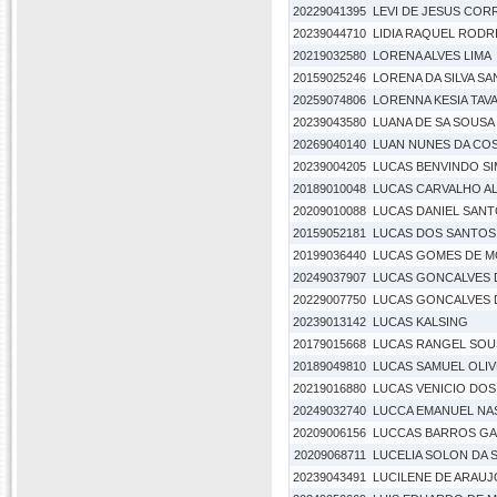
20229041395
LEVI DE JESUS COR
20239044710
LIDIA RAQUEL RODR
20219032580
LORENA ALVES LIMA
20159025246
LORENA DA SILVA S
20259074806
LORENNA KESIA TAV
20239043580
LUANA DE SA SOUSA
20269040140
LUAN NUNES DA COS
20239004205
LUCAS BENVINDO S
20189010048
LUCAS CARVALHO A
20209010088
LUCAS DANIEL SAN
20159052181
LUCAS DOS SANTOS
20199036440
LUCAS GOMES DE M
20249037907
LUCAS GONCALVES 
20229007750
LUCAS GONCALVES 
20239013142
LUCAS KALSING
20179015668
LUCAS RANGEL SOU
20189049810
LUCAS SAMUEL OLIV
20219016880
LUCAS VENICIO DOS
20249032740
LUCCA EMANUEL NA
20209006156
LUCCAS BARROS GA
20209068711
LUCELIA SOLON DA S
20239043491
LUCILENE DE ARAUJ