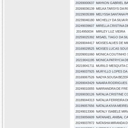
20269000637
MAYKON GABRIEL BAT
20269036139
MELKA TARSYS DA 
20229035389
MELYSSA SANTANA P
20239046180
MICHELLY DA SILVA 
20249039607
MIRELLA CRISTINA D
2014950034
MIRLEY LUZ VIEIRA
20259025392
MISAEL TIAGO DA SI
20269044417
MOISES ALVES DE M
20169029525
MOISES LUCAS SOU
20209001060
MONICA COUTINHO 
20219041195
MONICA PATRYCIA DE
20219041711
MURILO MESQUITA
20249037925
MURYLLO LOPES DA
20169067526
NADYA SOUSA BEZE
20269043429
NAIARA RODRIGUES
20249010055
NARRANDRA DE FRE
20269030126
NATALIA CRISTINE CO
20189044313
NATALIA FERREIRA 
20199057656
NATALIA KIVIA MEIR
20249013306
NATALY ISABELE MI
20159056609
NATANAEL ANIBAL C
20249037872
NATASHA MIRANDA D