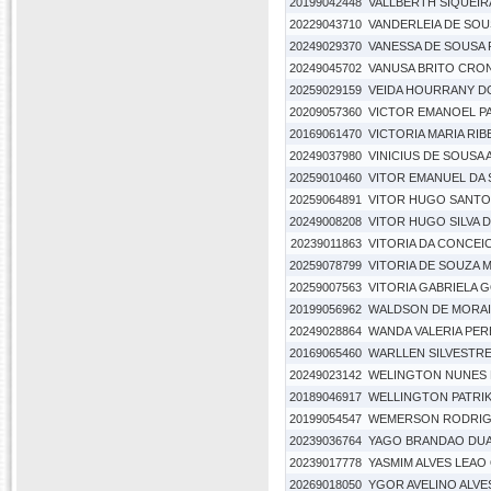
20199042448
VALLBERTH SIQUEIRA
20229043710
VANDERLEIA DE SOUS
20249029370
VANESSA DE SOUSA
20249045702
VANUSA BRITO CR
20259029159
VEIDA HOURRANY DO
20209057360
VICTOR EMANOEL P
20169061470
VICTORIA MARIA RIB
20249037980
VINICIUS DE SOUSA 
20259010460
VITOR EMANUEL DA 
20259064891
VITOR HUGO SANTO
20249008208
VITOR HUGO SILVA 
20239011863
VITORIA DA CONCEI
20259078799
VITORIA DE SOUZA
20259007563
VITORIA GABRIELA 
20199056962
WALDSON DE MORAI
20249028864
WANDA VALERIA PER
20169065460
WARLLEN SILVESTRE
20249023142
WELINGTON NUNES D
20189046917
WELLINGTON PATRIK
20199054547
WEMERSON RODRIG
20239036764
YAGO BRANDAO DU
20239017778
YASMIM ALVES LEAO
20269018050
YGOR AVELINO ALVE