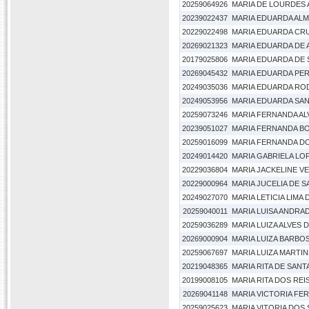
20259064926
MARIA DE LOURDES 
20239022437
MARIA EDUARDA ALM
20229022498
MARIA EDUARDA CR
20269021323
MARIA EDUARDA DE 
20179025806
MARIA EDUARDA DE 
20269045432
MARIA EDUARDA PER
20249035036
MARIA EDUARDA RO
20249053956
MARIA EDUARDA SA
20259073246
MARIA FERNANDA AL
20239051027
MARIA FERNANDA B
20259016099
MARIA FERNANDA DO
20249014420
MARIA GABRIELA LOP
20229036804
MARIA JACKELINE V
20229000964
MARIA JUCELIA DE 
20249027070
MARIA LETICIA LIMA D
20259040011
MARIA LUISA ANDRA
20259036289
MARIA LUIZA ALVES 
20269000904
MARIA LUIZA BARBO
20259067697
MARIA LUIZA MARTI
20219048365
MARIA RITA DE SANT
20199008105
MARIA RITA DOS RE
20269041148
MARIA VICTORIA FE
20259025623
MARIA VITORIA DOS