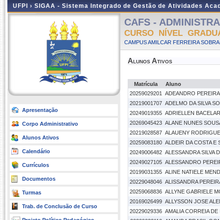
UFPI ›
SIGAA - Sistema Integrado de Gestão de Atividades Ac
CAFS - ADMINISTRAÇ
CURSO NÍVEL GRADU
CAMPUS AMILCAR FERREIRA SOBRAL
Alunos Ativos
Matrícula
Aluno
20259029201
ADEANDRO PEREIRA 
20219001707
ADELMO DA SILVA S
Apresentação
20249019355
ADRIELLEN BACELA
20269045423
ALANE NUNES SOUS
Corpo Administrativo
20219028587
ALAUENY RODRIGUE
Alunos Ativos
20259083180
ALDEIR DA COSTA E 
Calendário
20249006482
ALESSANDRA SILVA 
20249027105
ALESSANDRO PEREI
Currículos
20199031355
ALINE NATIELE MEN
Documentos
20229048046
ALISSANDRA PEREIR
20259068836
ALLYNE GABRIELE M
Turmas
20169026499
ALLYSSON JOSE AL
Trab. de Conclusão de Curso
20229029336
AMALIA CORREIA DE 