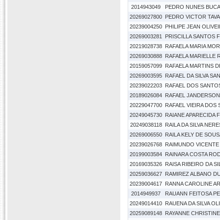
2014943049
PEDRO NUNES BUC
20269027800
PEDRO VICTOR TAV
20239004250
PHILIPE JEAN OLIV
20269003281
PRISCILLA SANTOS 
20219028738
RAFAELA MARIA MORE
20269030888
RAFAELA MARIELLE 
20159057099
RAFAELA MARTINS 
20269003595
RAFAEL DA SILVA SA
20239022203
RAFAEL DOS SANTO
20189026084
RAFAEL JANDERSON
20229047700
RAFAEL VIEIRA DOS
20249045730
RAIANE APARECIDA 
20249038118
RAILA DA SILVA NERE
20269006550
RAILA KELY DE SOU
20239026768
RAIMUNDO VICENTE
20199003584
RAINARA COSTA RO
20169035326
RAISA RIBEIRO DA SI
20259036627
RAMIREZ ALBANO D
20239004617
RANNA CAROLINE AR
2014949937
RAUANN FEITOSA P
20249014410
RAUENA DA SILVA OL
20259089148
RAYANNE CHRISTINE 