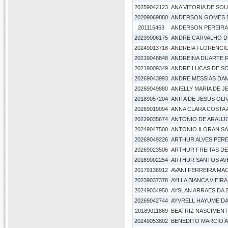
20259042123
ANA VITORIA DE SO
20209069880
ANDERSON GOMES D
201116463
ANDERSON PEREIRA 
20239006175
ANDRE CARVALHO D
20249013718
ANDREIA FLORENCIO
20219048848
ANDREINA DUARTE R
20219009349
ANDRE LUCAS DE S
20269043993
ANDRE MESSIAS DA
20269049880
ANIELLY MARIA DE J
20189057204
ANITA DE JESUS OLI
20269019094
ANNA CLARA COSTA 
20229035674
ANTONIO DE ARAUJ
20249047500
ANTONIO ILORAN S
20269049226
ARTHUR ALVES PER
20269023506
ARTHUR FREITAS DE
20169002254
ARTHUR SANTOS AV
20179136912
AVANI FERREIRA MA
20239037378
AYLLA BIANCA VIEIR
20249034950
AYSLAN ARRAES DA 
20269042744
AYVRELL HAYUME DA
20189011869
BEATRIZ NASCIMEN
20249053802
BENEDITO MARCIO AL