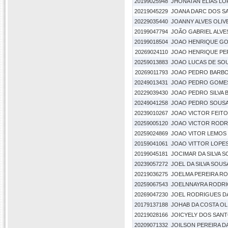
20199025948
JHONATAN ELIAS LO
20219045229
JOANA DARC DOS S
20229035440
JOANNY ALVES OLIV
20199047794
JOÃO GABRIEL ALVE
20199018504
JOAO HENRIQUE G
20269024110
JOAO HENRIQUE PER
20259013883
JOAO LUCAS DE SOU
20269011793
JOAO PEDRO BARBO
20249013431
JOAO PEDRO GOMES
20229039430
JOAO PEDRO SILVA 
20249041258
JOAO PEDRO SOUSA D
20239010267
JOAO VICTOR FEITOS
20259005120
JOAO VICTOR RODR
20259024869
JOAO VITOR LEMOS
20159041061
JOAO VITTOR LOPES
20199045181
JOCIMAR DA SILVA 
20239057272
JOEL DA SILVA SOUS
20219036275
JOELMA PEREIRA R
20259067543
JOELNNAYRA RODRI
20269047230
JOEL RODRIGUES DA
20179137188
JOHAB DA COSTA OL
20219028166
JOICYELY DOS SANT
20209071332
JOILSON PEREIRA DA