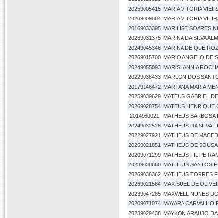
20259005415
MARIA VITORIA VIEI
20269009884
MARIA VITORIA VIEI
20169033395
MARILISE SOARES 
20269031375
MARINA DA SILVA AL
20249045346
MARINA DE QUEIRO
20269015700
MARIO ANGELO DE S
20249055093
MARISLANNIA ROCHA
20229038433
MARLON DOS SANTO
20179146472
MARTANA MARIA ME
20259039629
MATEUS GABRIEL DE
20269028754
MATEUS HENRIQUE 
2014960021
MATHEUS BARBOSA
20249032526
MATHEUS DA SILVA 
20229027921
MATHEUS DE MACED
20269021851
MATHEUS DE SOUSA
20209071299
MATHEUS FILIPE RA
20239038660
MATHEUS SANTOS F
20269036362
MATHEUS TORRES F
20269021584
MAX SUEL DE OLIVEI
20239047285
MAXWELL NUNES DO
20209071074
MAYARA CARVALHO 
20239029438
MAYKON ARAUJO DA 