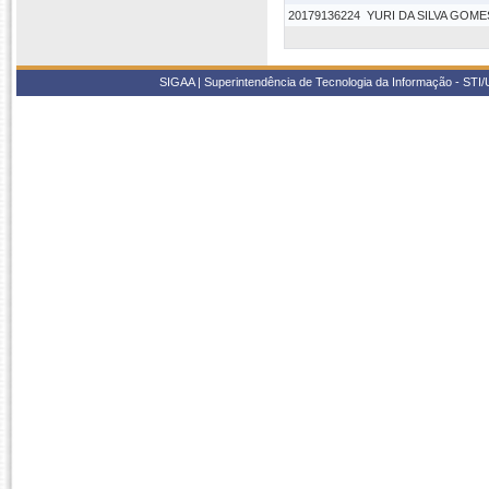
20179136224
YURI DA SILVA GOME
SIGAA | Superintendência de Tecnologia da Informação - STI/UF