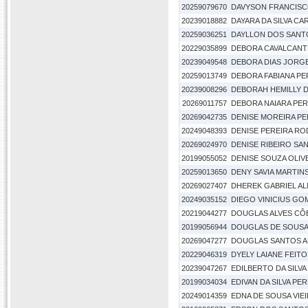
20259079670
DAVYSON FRANCISC
20239018882
DAYARA DA SILVA C
20259036251
DAYLLON DOS SANTO
20229035899
DEBORA CAVALCANTE
20239049548
DEBORA DIAS JORG
20259013749
DEBORA FABIANA PE
20239008296
DEBORAH HEMILLY 
20269011757
DEBORA NAIARA PE
20269042735
DENISE MOREIRA PER
20249048393
DENISE PEREIRA R
20269024970
DENISE RIBEIRO SA
20199055052
DENISE SOUZA OLIV
20259013650
DENY SAVIA MARTINS
20269027407
DHEREK GABRIEL AL
20249035152
DIEGO VINICIUS GOM
20219044277
DOUGLAS ALVES CÔ
20199056944
DOUGLAS DE SOUSA
20269047277
DOUGLAS SANTOS 
20229046319
DYELY LAIANE FEIT
20239047267
EDILBERTO DA SILVA
20199034034
EDIVAN DA SILVA PE
20249014359
EDNA DE SOUSA VIE