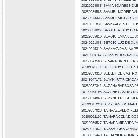
20229028885
SAMIA SOARES NOL
20259036583
SAMUEL MOREIRA A
20259043336
SAMUEL VICTOR RI
20219031831
SAMYA ALVES DE OLI
20269036827
SARAH LAUANY DO 
20229035610
SERGIO EMANUEL S
20249021086
SERGIO LUZ DE OLI
20249045319
SHANAYA DA SILVA P
20219050167
SILMARA DOS SANT
20259043588
SILVANA DA ROCHA S
20209023611
STHEFANY GUEDES 
20239039318
SUELEN DE CASTRO
20249047171
SUYANI PATRICIA DA
20269037341
SUZANA BARBOSA DE
20199058798
SUZANE CASTRO N
20259074860
SUZANE FREIRE ME
20239011228
SUZY SANTOS MART
20189037023
TAINA AZEVEDO REIS
20199021116
TAINARA CELINE DO
20229050527
TAINARA MIRANDA DA
20239047632
TAISSA LOHANA AMO
20189035440
TALITA VIEIRA LIMA