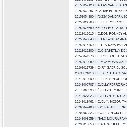
20159057123
HALLAN SANTOS DIN
20269039257
HANNAH BORGES FE
20159054990
HAYSSA DANDARA S
20259024760
HEBERT RODRIGUES
20259025650
HEITOR HOLANDA LI
20229012615
HELDON RONNEY AL
20259040049
HELEN LAYARA SAN
20259014460
HELLEN NAYADY AP
20229022200
HELOIZA KETLLY DE
20249041276
HELTON SOUSA DA S
20259015082
HELYDA MONYZA AR
20269027739
HENRY GABRIEL SOU
20239020110
HERBERTH DA SILVA
20249049990
HERLEN JUNIOR DO
20249005707
HEVELLY FERREIRA 
20179009339
HÉVELLYN EMANUEL
20249027025
HEVELLYN PATRICIA 
20249019462
HEVELYN MESQUITA D
20269047400
HIGO RAFAEL FERRE
20209065326
HIGOR BENICIO DE 
20249009359
HITALO MOURA RAM
20239013053
HIUAN PACHECO CO