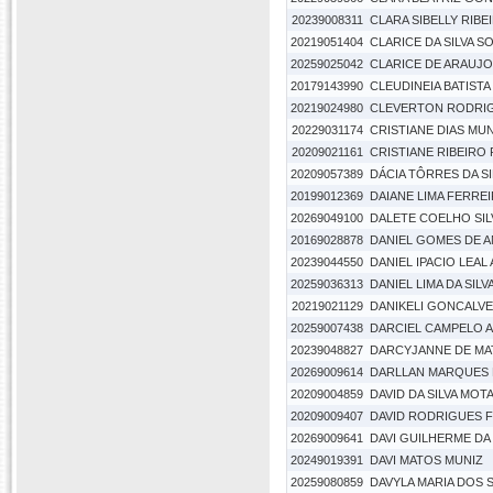
20239008311
CLARA SIBELLY RIBE
20219051404
CLARICE DA SILVA S
20259025042
CLARICE DE ARAUJ
20179143990
CLEUDINEIA BATISTA
20219024980
CLEVERTON RODRIG
20229031174
CRISTIANE DIAS MUN
20209021161
CRISTIANE RIBEIRO
20209057389
DÁCIA TÔRRES DA SI
20199012369
DAIANE LIMA FERRE
20269049100
DALETE COELHO SIL
20169028878
DANIEL GOMES DE 
20239044550
DANIEL IPACIO LEA
20259036313
DANIEL LIMA DA SILV
20219021129
DANIKELI GONCALV
20259007438
DARCIEL CAMPELO 
20239048827
DARCYJANNE DE MA
20269009614
DARLLAN MARQUES
20209004859
DAVID DA SILVA MOT
20209009407
DAVID RODRIGUES 
20269009641
DAVI GUILHERME DA 
20249019391
DAVI MATOS MUNIZ
20259080859
DAVYLA MARIA DOS 