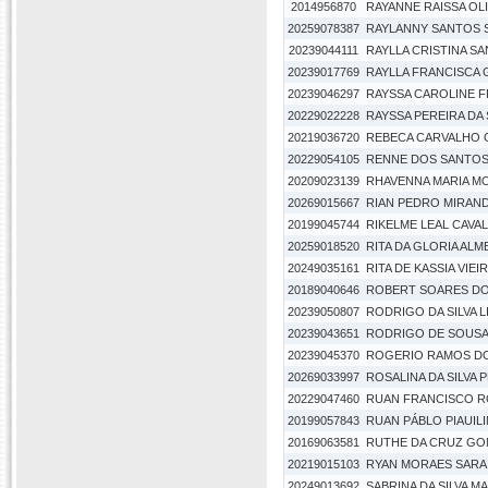
2014956870
RAYANNE RAISSA OLI
20259078387
RAYLANNY SANTOS 
20239044111
RAYLLA CRISTINA S
20239017769
RAYLLA FRANCISCA 
20239046297
RAYSSA CAROLINE F
20229022228
RAYSSA PEREIRA DA 
20219036720
REBECA CARVALHO
20229054105
RENNE DOS SANTO
20209023139
RHAVENNA MARIA M
20269015667
RIAN PEDRO MIRAND
20199045744
RIKELME LEAL CAVA
20259018520
RITA DA GLORIA ALM
20249035161
RITA DE KASSIA VIE
20189040646
ROBERT SOARES DO
20239050807
RODRIGO DA SILVA 
20239043651
RODRIGO DE SOUSA
20239045370
ROGERIO RAMOS D
20269033997
ROSALINA DA SILVA 
20229047460
RUAN FRANCISCO R
20199057843
RUAN PÁBLO PIAUILI
20169063581
RUTHE DA CRUZ GO
20219015103
RYAN MORAES SARA
20249013692
SABRINA DA SILVA 