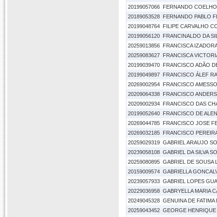
20199057066
FERNANDO COELHO 
20189053528
FERNANDO PABLO F
20199048764
FILIPE CARVALHO C
20199056120
FRANCINALDO DA SI
20259013856
FRANCISCA IZADORA
20259083627
FRANCISCA VICTORI
20199039470
FRANCISCO ADÃO D
20199049897
FRANCISCO ÁLEF R
20269002954
FRANCISCO AMESSON
20209064338
FRANCISCO ANDER
20209002934
FRANCISCO DAS CH
20199052640
FRANCISCO DE ALE
20269044785
FRANCISCO JOSE F
20269032185
FRANCISCO PEREIRA
20259029319
GABRIEL ARAUJO S
20239058108
GABRIEL DA SILVA 
20259080895
GABRIEL DE SOUSA 
20159009574
GABRIELLA GONCAL
20239057933
GABRIEL LOPES GUA
20229036958
GABRYELLA MARIA 
20249045328
GENUINA DE FATIMA 
20259043452
GEORGE HENRIQUE 