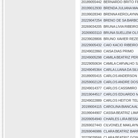
20189055442
BERNARDO BRITO F
20199012930
BRENDA JULIANA MAC
20199028340
BRENNA KEROLAYNNE
20229047254
BRENO DE SA BARB
20269034205
BRUNA LIVIA RIBEIR
20269003110
BRUNA SUELLEM OLI
20239028806
BRUNO XAVIER REZ
20229005432
CAIO KACIO RIBEIRO
20249022860
CAISA DIAS PRIMO
20249005298
CAMILA BEATRIZ PER
20229050634
CAMILA CARVALHO 
20249045364
CARLA LUANA DA SIL
20189055415
CARLOS ANDERSON D
20259002128
CARLOS ANDRE DOS
20249014377
CARLOS CASSIMIRO
20219044517
CARLOS EDUARDO 
20249022889
CARLOS HEITOR TEL
20199004115
CAROLINA BIANCA A
20199044907
CASSIA BEATRIZ LIM
20209054940
CHARLES LIRA BESS
20269027443
CILVONELE MAKLAYN
20269046986
CLARA BEATRIZ BA
20229039566
CLARA BEATRIZ GO