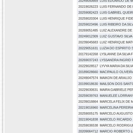
20249050669
LUIS EDUARDO DE 
20219026223
LUIS FERNANDO DE L
20259082423
LUIS GABRIEL QUEI
20259020304
LUIS HENRIQUE FIDE
20259023496
LUIS RIBEIRO DA SIL
20269051485
LUIZ ALEXANDRE DE
20249012309
LUIZ GUSTAVO SILVA
20239045683
LUIZ HENRIQUE MAT
20229051631
LUZIA DO ESPIRITO
20179142268
LYSLANNE DA SILVA 
20269037243
LYSSANDRA INGRID 
20229028517
LYVYA MARIA DA SIL
20189028660
MACIPAULO OLIVEIRA
20249047574
MAIKON DE ARAUJO 
20199018630
MAILSON DOS SANT
20229030631
MAIRA GABRIELE PER
20259039763
MANUELEE LORRANY 
20239018864
MARCELA FELIX DE 
20219016960
MARCELINA PEREIRA 
20259005175
MARCELO AUGUSTO
20219041838
MARCELO RICARDO 
20259036538
MARCELO RODRIGUE
20209064712
MARCIO ROBERTO L