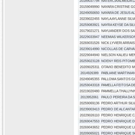
20189037794
NATERCIA ALMEIDA 
20159049990
NAYARA CRISTINE G
20249050650
NAYARA DE JESUS A
20239022455
NAYLA AYLANNE SILV
20259083921
NAYRA KEYSE DA SI
20179021271
NAYUANDER DOS S
20229033947
NEEMIAS WILKERSON
20269031526
NICK LYVIERI ARRAIS
20239014990
NICOLLAS DE CARVA
20229044940
NIELSON KALIEU ME
20259023128
NOENY REIS PITOMB
20209025311
OTAVIO BENEDITO 
2014926389
PABLIANE MARTINIA
20249045355
PALLOMA SANTOS 
20259043318
PAMELLA FEITOSA D
20219020480
PAMMELLA THALLYN
2013952061
PAULO PEREIRA DA S
20259069136
PEDRO ARTHUR SILVA
20239003413
PEDRO DE ALCANTA
20229026110
PEDRO HENRIQUE C
20269047553
PEDRO HENRIQUE D
20269043652
PEDRO HENRIQUE L
20209065021
PEDRO HENRIQUE S