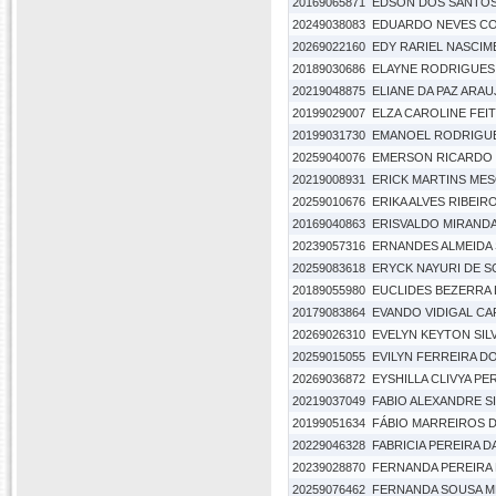
20169065871
EDSON DOS SANTOS
20249038083
EDUARDO NEVES C
20269022160
EDY RARIEL NASCI
20189030686
ELAYNE RODRIGUES
20219048875
ELIANE DA PAZ ARA
20199029007
ELZA CAROLINE FEI
20199031730
EMANOEL RODRIGU
20259040076
EMERSON RICARDO
20219008931
ERICK MARTINS MES
20259010676
ERIKA ALVES RIBEIRO
20169040863
ERISVALDO MIRAND
20239057316
ERNANDES ALMEIDA
20259083618
ERYCK NAYURI DE S
20189055980
EUCLIDES BEZERRA 
20179083864
EVANDO VIDIGAL C
20269026310
EVELYN KEYTON SIL
20259015055
EVILYN FERREIRA D
20269036872
EYSHILLA CLIVYA PE
20219037049
FABIO ALEXANDRE S
20199051634
FÁBIO MARREIROS 
20229046328
FABRICIA PEREIRA 
20239028870
FERNANDA PEREIRA 
20259076462
FERNANDA SOUSA M