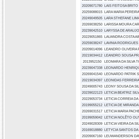
20209071780
LAIS FEITOSA BRIT
20259088015
LARA MARIA PEREIR
20249049505
LARA STHEFANE LIM
20269038250
LARISSA MOURA CA
20239042510
LARYSSA DE ARAUJO
20229051865
LAUANDRA COSTA AI
20259038247
LAVINIA RODRIGUE
20209014096
LEANDRO OLIVEIRA 
20219034412
LEANDRO SOUSA PR
2013952150
LEOMARA DA SILVA 
20239047338
LEONARDO HENRIQU
20269041540
LEONARDO PATRIK S
20219034397
LEONIDAS FERREIR
20249005743
LEONY SOUSA DA SI
20239022123
LETICIA BEATRIZ SI
20229053734
LETICIA CORREIA DA 
20199055212
LETICIA DE MIRAND
20269031517
LETICIA MARIA PAC
20199059042
LETICIA NOLÊTO OLI
20249028309
LETICIA VIEIRA DA SI
20169018880
LETYCIA SANTOS DA 
20209067160
LEUWANDERSON DAV