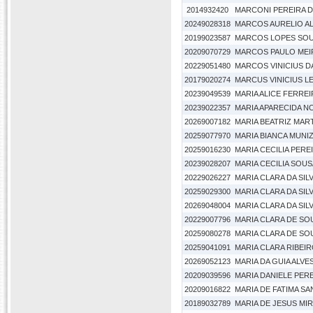
2014932420
MARCONI PEREIRA 
20249028318
MARCOS AURELIO A
20199023587
MARCOS LOPES SO
20209070729
MARCOS PAULO MEI
20229051480
MARCOS VINICIUS DA
20179020274
MARCUS VINICIUS L
20239049539
MARIA ALICE FERRE
20239022357
MARIA APARECIDA N
20269007182
MARIA BEATRIZ MART
20259077970
MARIA BIANCA MUNI
20259016230
MARIA CECILIA PER
20239028207
MARIA CECILIA SOUSA
20229026227
MARIA CLARA DA SILV
20259029300
MARIA CLARA DA SIL
20269048004
MARIA CLARA DA SIL
20229007796
MARIA CLARA DE SO
20259080278
MARIA CLARA DE SOU
20259041091
MARIA CLARA RIBEI
20269052123
MARIA DA GUIA ALVE
20209039596
MARIA DANIELE PER
20209016822
MARIA DE FATIMA SA
20189032789
MARIA DE JESUS M