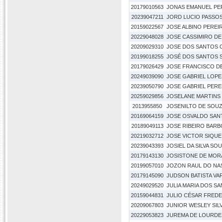
20179010563
JONAS EMANUEL PER
20239047211
JORD LUCIO PASSOS
20159022567
JOSE ALBINO PEREI
20229048028
JOSE CASSIMIRO DE
20209029310
JOSE DOS SANTOS O
20199018255
JOSÉ DOS SANTOS 
20179026429
JOSE FRANCISCO D
20249039090
JOSE GABRIEL LOPE
20239050790
JOSE GABRIEL PER
20259029856
JOSELANE MARTINS 
2013955850
JOSENILTO DE SOUZ
20169064159
JOSE OSVALDO SANT
20189049113
JOSE RIBEIRO BAR
20219032712
JOSE VICTOR SIQU
20239043393
JOSIEL DA SILVA SO
20179143130
JOSISTONE DE MORA
20199057010
JOZON RAUL DO NA
20179145090
JUDSON BATISTA VA
20249029520
JULIA MARIA DOS 
20159044831
JULIO CÉSAR FRED
20209067803
JUNIOR WESLEY SIL
20229053823
JUREMA DE LOURDE