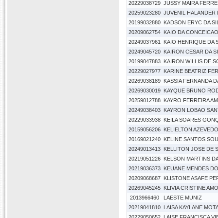
20229038729
JUSSY MAIRA FERRE
20259023280
JUVENIL HALANDER 
20199032880
KADSON ERYC DA SI
20209062754
KAIO DA CONCEICA
20249037961
KAIO HENRIQUE DA S
20249045720
KAIRON CESAR DA SI
20199047883
KAIRON WILLIS DE 
20229027977
KARINE BEATRIZ FER
20269038189
KASSIA FERNANDA DA
20269030019
KAYQUE BRUNO ROD
20259012788
KAYRO FERREIRA A
20249038403
KAYRON LOBAO SAN
20229033938
KEILA SOARES GON
20159056206
KELIELTON AZEVEDO 
20169021240
KELINE SANTOS SO
20249013413
KELLITON JOSE DE 
20219051226
KELSON MARTINS D
20219036373
KEUANE MENDES DO
20209068687
KLISTONE ASAFE PER
20269045245
KLIVIA CRISTINE AMO
2013966460
LAESTE MUNIZ
20219041810
LAISA KAYLANE MOTA
20229050652
LAISE FRANCISCA V