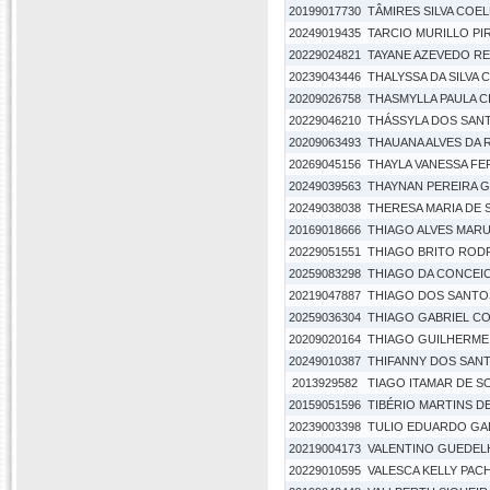
20199017730
TÂMIRES SILVA COE
20249019435
TARCIO MURILLO PI
20229024821
TAYANE AZEVEDO RE
20239043446
THALYSSA DA SILVA
20209026758
THASMYLLA PAULA CI
20229046210
THÁSSYLA DOS SAN
20209063493
THAUANA ALVES DA
20269045156
THAYLA VANESSA FE
20249039563
THAYNAN PEREIRA 
20249038038
THERESA MARIA DE 
20169018666
THIAGO ALVES MAR
20229051551
THIAGO BRITO ROD
20259083298
THIAGO DA CONCEIC
20219047887
THIAGO DOS SANTO
20259036304
THIAGO GABRIEL C
20209020164
THIAGO GUILHERME 
20249010387
THIFANNY DOS SANT
2013929582
TIAGO ITAMAR DE S
20159051596
TIBÉRIO MARTINS DE
20239003398
TULIO EDUARDO GA
20219004173
VALENTINO GUEDEL
20229010595
VALESCA KELLY PA