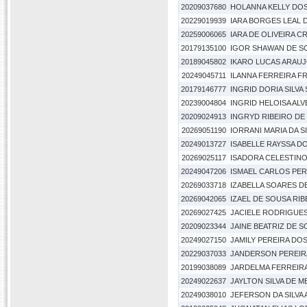
20209037680
HOLANNA KELLY DOS
20229019939
IARA BORGES LEAL D
20259006065
IARA DE OLIVEIRA C
20179135100
IGOR SHAWAN DE SO
20189045802
IKARO LUCAS ARAUJ
20249045711
ILANNA FERREIRA F
20179146777
INGRID DORIA SILVA
20239004804
INGRID HELOISA ALV
20209024913
INGRYD RIBEIRO DE
20269051190
IORRANI MARIA DA S
20249013727
ISABELLE RAYSSA D
20269025117
ISADORA CELESTINO 
20249047206
ISMAEL CARLOS PERE
20269033718
IZABELLA SOARES D
20269042065
IZAEL DE SOUSA RI
20269027425
JACIELE RODRIGUES
20209023344
JAINE BEATRIZ DE 
20249027150
JAMILY PEREIRA DO
20229037033
JANDERSON PEREIR
20199038089
JARDELMA FERREIR
20249022637
JAYLTON SILVA DE 
20249038010
JEFERSON DA SILVA 