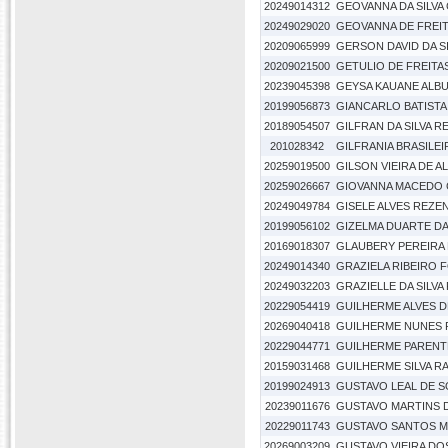
20249014312
GEOVANNA DA SILVA
20249029020
GEOVANNA DE FREIT
20209065999
GERSON DAVID DA SI
20209021500
GETULIO DE FREITAS
20239045398
GEYSA KAUANE ALB
20199056873
GIANCARLO BATIST
20189054507
GILFRAN DA SILVA RE
201028342
GILFRANIA BRASILE
20259019500
GILSON VIEIRA DE A
20259026667
GIOVANNA MACEDO
20249049784
GISELE ALVES REZE
20199056102
GIZELMA DUARTE D
20169018307
GLAUBERY PEREIRA
20249014340
GRAZIELA RIBEIRO 
20249032203
GRAZIELLE DA SILVA
20229054419
GUILHERME ALVES 
20269040418
GUILHERME NUNES
20229044771
GUILHERME PARENT
20159031468
GUILHERME SILVA R
20199024913
GUSTAVO LEAL DE 
20239011676
GUSTAVO MARTINS 
20229011743
GUSTAVO SANTOS M
20269003209
GUSTAVO VIEIRA DO