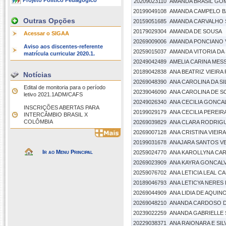
Projeto Político Pedagógico
20209023110
AMANDA BRASIL GO
20199049108
AMANDA CAMPELO B
Outras Opções
20159051685
AMANDA CARVALHO S
20179029304
AMANDA DE SOUSA
Acessar o SIGAA
20269009006
AMANDA PONCIANO
Aviso aos discentes-referente
20259015037
AMANDA VITORIA DA 
matrícula curricular 2020.1.
20249042489
AMELIA CARINA MES
20189042838
ANA BEATRIZ VIEIRA
Notícias
20269048390
ANA CAROLINA DA S
Edital de monitoria para o período
20239046090
ANA CAROLINA DE S
letivo 2021.1ADM/CAFS
20249026340
ANA CECILIA GONCA
INSCRIÇÕES ABERTAS PARA
20199029179
ANA CECILIA PEREIRA
INTERCÂMBIO BRASIL X
COLÔMBIA
20269039829
ANA CLARA RODRIG
20269007128
ANA CRISTINA VIEIRA
20199031678
ANAJARA SANTOS V
Ir ao Menu Principal
20259024770
ANA KAROLLYNA CA
20269023909
ANA KAYRA GONCAL
20259076702
ANA LETICIA LEAL C
20189046793
ANA LETICYA NERES 
20269044909
ANA LIDIA DE AQUIN
20269048210
ANANDA CARDOSO D
20239022259
ANANDA GABRIELLE 
20229038371
ANA RAIONARA E SIL