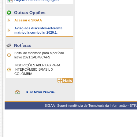
Projeto Político Pedagógico
Outras Opções
Acessar o SIGAA
Aviso aos discentes-referente
matrícula curricular 2020.1.
Notícias
Edital de monitoria para o período
letivo 2021.1ADM/CAFS
INSCRIÇÕES ABERTAS PARA
INTERCÂMBIO BRASIL X
COLÔMBIA
Ir ao Menu Principal
SIGAA | Superintendência de Tecnologia da Informação - STI/UF