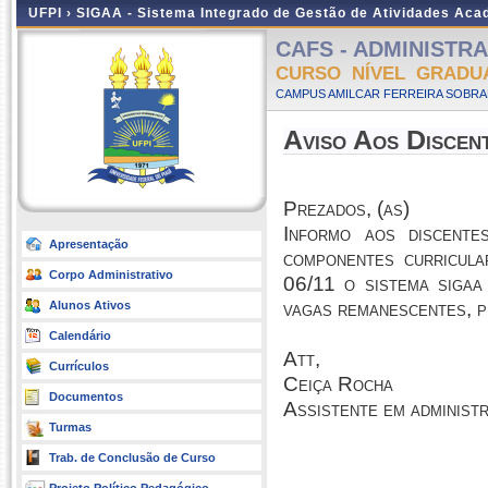
UFPI ›
SIGAA - Sistema Integrado de Gestão de Atividades Ac
CAFS - ADMINISTRAÇ
CURSO NÍVEL GRADU
CAMPUS AMILCAR FERREIRA SOBRAL
Aviso Aos Discen
Prezados, (as)
Informo aos discente
Apresentação
componentes curricul
Corpo Administrativo
06/11 o sistema sigaa
vagas remanescentes, 
Alunos Ativos
Calendário
Att,
Currículos
Ceiça Rocha
Documentos
Assistente em administ
Turmas
Trab. de Conclusão de Curso